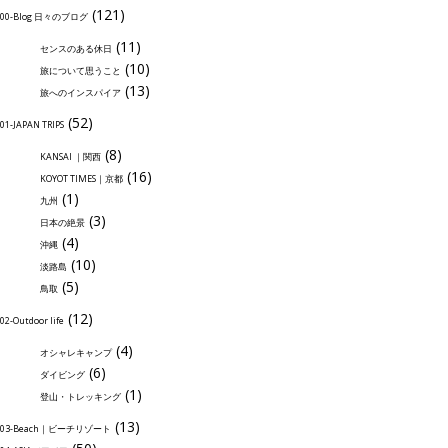
(121)
00-Blog 日々のブログ
(11)
センスのある休日
(10)
旅について思うこと
(13)
旅へのインスパイア
(52)
01-JAPAN TRIPS
(8)
KANSAI ｜関西
(16)
KOYOT TIMES｜京都
(1)
九州
(3)
日本の絶景
(4)
沖縄
(10)
淡路島
(5)
鳥取
(12)
02-Outdoor life
(4)
オシャレキャンプ
(6)
ダイビング
(1)
登山・トレッキング
(13)
03-Beach｜ビーチリゾート