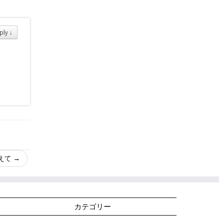
ply
↓
えて
→
カテゴリー