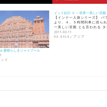
インド紀行 Ⅴ ～世界一美しい宮殿
【インド一人旅シリーズ】 バ
より、４、５時間列車に揺られ
一美しい宮殿 とも言われる タ
2011-03-11
04-ASIA／アジア
dia 素晴らしきジャイプール
1
／インド