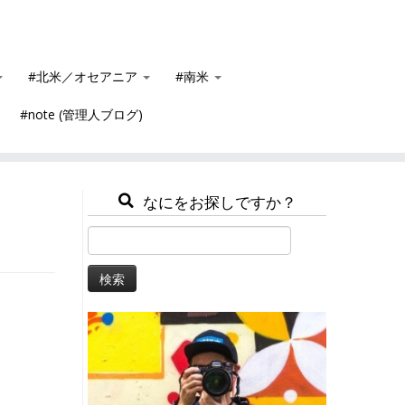
#北米／オセアニア
#南米
#note (管理人ブログ)
なにをお探しですか？
検
索: