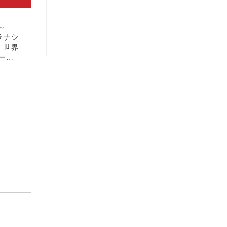
～
ラナシ
 世界
ー…