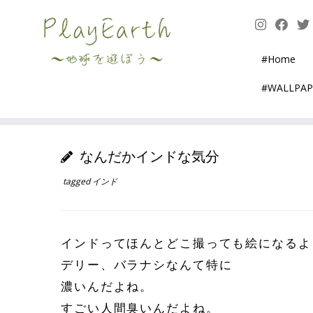
Skip
to
content
#Home
#WALLPA
なんだかインドな気分
tagged
インド
インドってほんとどこ撮っても絵になるよ
デリー、バラナシなんて特に
濃いんだよね。
すごい人間臭いんだよね。