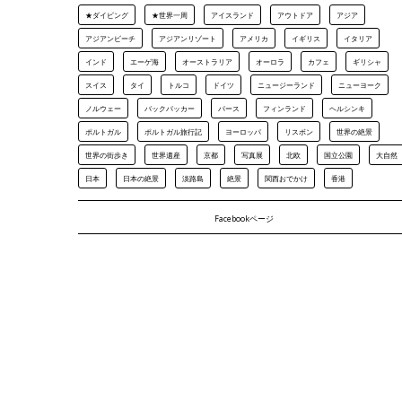
★ダイビング
★世界一周
アイスランド
アウトドア
アジア
アジアンビーチ
アジアンリゾート
アメリカ
イギリス
イタリア
インド
エーゲ海
オーストラリア
オーロラ
カフェ
ギリシャ
スイス
タイ
トルコ
ドイツ
ニュージーランド
ニューヨーク
ノルウェー
バックパッカー
パース
フィンランド
ヘルシンキ
ポルトガル
ポルトガル旅行記
ヨーロッパ
リスボン
世界の絶景
世界の街歩き
世界遺産
京都
写真展
北欧
国立公園
大自然
日本
日本の絶景
淡路島
絶景
関西おでかけ
香港
Facebookページ