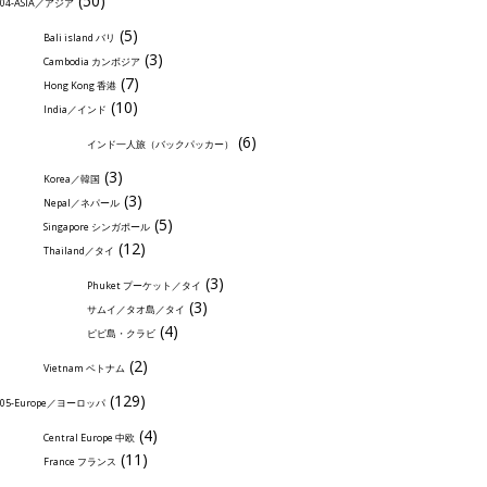
(50)
04-ASIA／アジア
(5)
Bali island バリ
(3)
Cambodia カンボジア
(7)
Hong Kong 香港
(10)
India／インド
(6)
インド一人旅（バックパッカー）
(3)
Korea／韓国
(3)
Nepal／ネパール
(5)
Singapore シンガポール
(12)
Thailand／タイ
(3)
Phuket プーケット／タイ
(3)
サムイ／タオ島／タイ
(4)
ピピ島・クラビ
(2)
Vietnam ベトナム
(129)
05-Europe／ヨーロッパ
(4)
Central Europe 中欧
(11)
France フランス