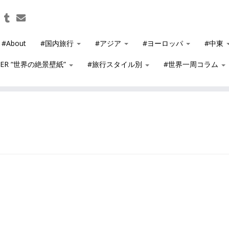
#About
#国内旅行
#アジア
#ヨーロッパ
#中東
PER “世界の絶景壁紙”
#旅行スタイル別
#世界一周コラム