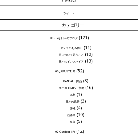
ツイート
カテゴリー
(121)
00-Blog 日々のブログ
(11)
センスのある休日
(10)
旅について思うこと
(13)
旅へのインスパイア
(52)
01-JAPAN TRIPS
(8)
KANSAI ｜関西
(16)
KOYOT TIMES｜京都
(1)
九州
(3)
日本の絶景
(4)
沖縄
(10)
淡路島
(5)
鳥取
(12)
02-Outdoor life