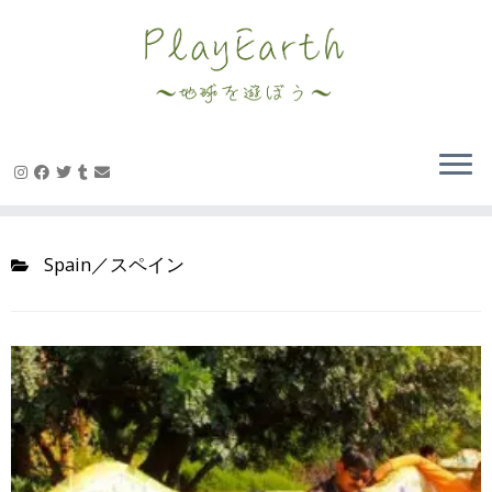
Skip
to
content
Spain／スペイン