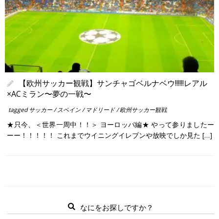
【欧州サッカー観戦】サンチャゴベルナベウ!!!!!!レアル
×ACミラン〜夢の一戦〜
tagged
サッカー
/
スペイン
/
マドリード
/
欧州サッカー観戦
★只今、＜世界一周中！！＞ ヨーロッパ編★ やって参りましたー
ーー！！！！！ これまでウイニングイレブンや放映でしか見た […]
なにをお探しですか？