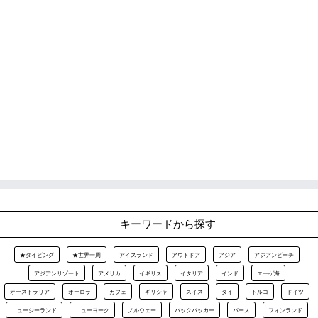
キーワードから探す
★ダイビング
★世界一周
アイスランド
アウトドア
アジア
アジアンビーチ
アジアンリゾート
アメリカ
イギリス
イタリア
インド
エーゲ海
オーストラリア
オーロラ
カフェ
ギリシャ
スイス
タイ
トルコ
ドイツ
ニュージーランド
ニューヨーク
ノルウェー
バックパッカー
パース
フィンランド