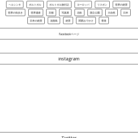
ヘルシンキ
ポルトガル
ポルトガル旅行記
ヨーロッパ
リスボン
世界の絶景
世界の街歩き
世界遺産
京都
写真展
北欧
国立公園
大自然
日本
日本の絶景
淡路島
絶景
関西おでかけ
香港
Facebookページ
instagram
Twitter