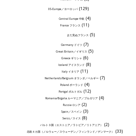
(129)
05-Europe／ヨーロッパ
(4)
Central Europe 中欧
(11)
France フランス
(5)
まだ見ぬフランス
(7)
Germany ドイツ
(5)
Great Britain／イギリス
(6)
Greece ギリシャ
(8)
Iceland アイスランド
(11)
Italy イタリア
(7)
Netherlands/Belgium オランダ／ベルギー
(4)
Poland ポーランド
(12)
Portgal ポルトガル
(4)
Romania/Brgalia ルーマニア／ブルガリア
(2)
Russia ロシア
(3)
Spain／スペイン
(8)
Swiss／スイス
(2)
バルト３国（エストニア／ラトビア／リトアニア）
(33)
北欧４カ国（ノルウェー／スウェーデン／フィンランド／デンマーク）