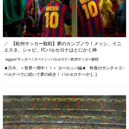
【欧州サッカー観戦】夢のカンプノウ！メッシ、イニ
エスタ、シャビ、FCバルセロナはとにかく神
tagged
サッカー
/
スペイン
/
バルセロナ
/
欧州サッカー観戦
★只今、＜世界一周中！！＞ ヨーロッパ編★ 昨夜のサンチャゴ・
ベルナベウに続いて夢の続き！ バルセロナへや […]