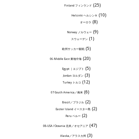
(25)
Finland フィンランド
(10)
Helsinki ヘルシンキ
(8)
オーロラ
(9)
Norway ノルウェー
(1)
スウェーデン
(5)
欧州サッカー観戦
(20)
06-Middle East 東地中海
(5)
Egypt ｜エジプト
(3)
Jordan ヨルダン
(12)
Turkey トルコ
(6)
07-South America／南米
(2)
Brazil／ブラジル
(2)
Easter Island イースター島
(2)
Peru ペルー
(47)
08-USA / Oceania 北米／オセアニア
(3)
Alaska／アラスカ州