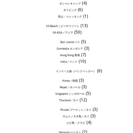
(4)
オシャレキャンプ
(6)
ダイビング
(1)
登山・トレッキング
(13)
03-Beach｜ビーチリゾート
(50)
04-ASIA／アジア
(5)
Bali island バリ
(3)
Cambodia カンボジア
(7)
Hong Kong 香港
(10)
India／インド
(6)
インド一人旅（バックパッカー）
(3)
Korea／韓国
(3)
Nepal／ネパール
(5)
Singapore シンガポール
(12)
Thailand／タイ
(3)
Phuket プーケット／タイ
(3)
サムイ／タオ島／タイ
(4)
ピピ島・クラビ
(2)
Vietnam ベトナム