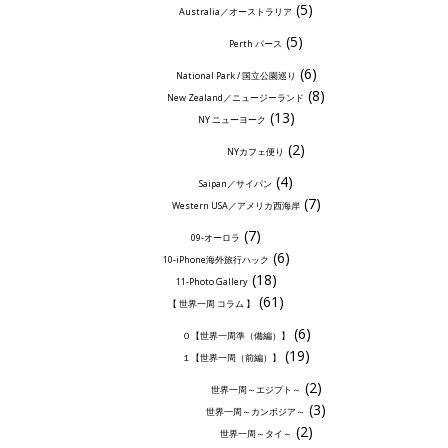
(5)
Australia／オーストラリア
(5)
Perth パース
(6)
National Park / 国立公園巡り
(8)
New Zealand／ニュージーランド
(13)
NY ニューヨーク
(2)
NYカフェ便り
(4)
Saipan／サイパン
(7)
Western USA／アメリカ西海岸
(7)
09-オーロラ
(6)
10-iPhone海外旅行ハック
(18)
11-Photo Gallery
(61)
【 世界一周 コラム 】
(6)
０【世界一周準（備編）】
(19)
１【世界一周（前編）】
(2)
世界一周～エジプト～
(3)
世界一周～カンボジア～
(2)
世界一周～タイ～