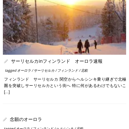
サーリセルカinフィンランド オーロラ速報
tagged
オーロラ
/
サーリセルカ
/
フィンランド
/
北欧
フィンランド サーリセルカ 関空からヘルシンキ乗り継ぎで北極
圏を突破しサーリセルカという街へ 特に何があるわけでもないこ
[…]
念願のオーロラ
tagged
オーロラ
/
フィンランド
/
ヘルシンキ
/
北欧