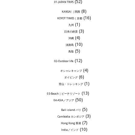
(52)
01-JAPAN TRIPS
(8)
KANSAI ｜関西
(16)
KOYOT TIMES｜京都
(1)
九州
(3)
日本の絶景
(4)
沖縄
(10)
淡路島
(5)
鳥取
(12)
02-Outdoor life
(4)
オシャレキャンプ
(6)
ダイビング
(1)
登山・トレッキング
(13)
03-Beach｜ビーチリゾート
(50)
04-ASIA／アジア
(5)
Bali island バリ
(3)
Cambodia カンボジア
(7)
Hong Kong 香港
(10)
India／インド