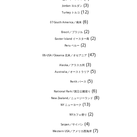
(3)
Jordan ヨルダン
(12)
Turkey トルコ
(6)
07-South America／南米
(2)
Brazil／ブラジル
(2)
Easter Island イースター島
(2)
Peru ペルー
(47)
08-USA / Oceania 北米／オセアニア
(3)
Alaska／アラスカ州
(5)
Australia／オーストラリア
(5)
Perth パース
(6)
National Park / 国立公園巡り
(8)
New Zealand／ニュージーランド
(13)
NY ニューヨーク
(2)
NYカフェ便り
(4)
Saipan／サイパン
(7)
Western USA／アメリカ西海岸