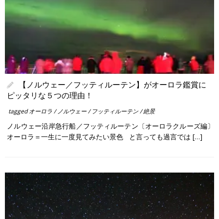
【ノルウェー／フッティルーテン】がオーロラ鑑賞に
ピッタリな５つの理由！
tagged
オーロラ
/
ノルウェー
/
フッティルーテン
/
絶景
ノルウェー沿岸急行船／フッティルーテン〔オーロラクルーズ編〕
オーロラ＝一生に一度見てみたい景色 と言っても過言では […]