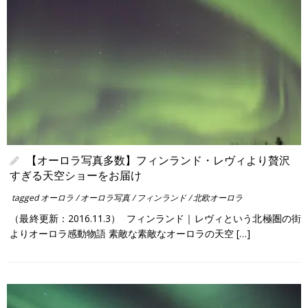
【オーロラ写真多数】フィンランド・レヴィより贅沢
すぎる天空ショーをお届け
tagged
オーロラ
/
オーロラ写真
/
フィンランド
/
北欧オーロラ
（最終更新：2016.11.3） フィンランド｜レヴィという北極圏の街
よりオーロラ感動物語 素敵な素敵なオーロラの天空 […]