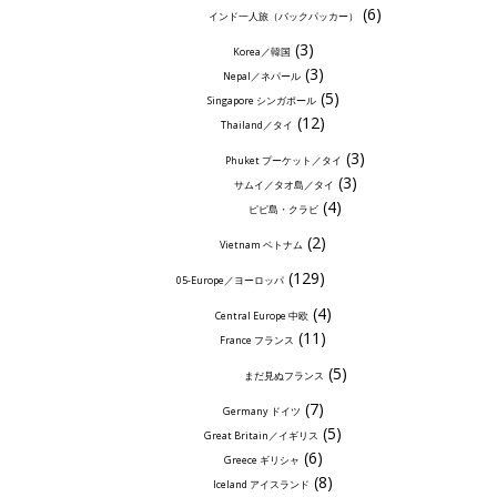
(6)
インド一人旅（バックパッカー）
(3)
Korea／韓国
(3)
Nepal／ネパール
(5)
Singapore シンガポール
(12)
Thailand／タイ
(3)
Phuket プーケット／タイ
(3)
サムイ／タオ島／タイ
(4)
ピピ島・クラビ
(2)
Vietnam ベトナム
(129)
05-Europe／ヨーロッパ
(4)
Central Europe 中欧
(11)
France フランス
(5)
まだ見ぬフランス
(7)
Germany ドイツ
(5)
Great Britain／イギリス
(6)
Greece ギリシャ
(8)
Iceland アイスランド