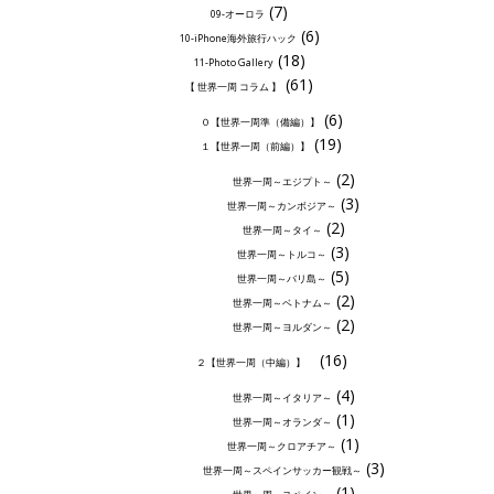
(7)
09-オーロラ
(6)
10-iPhone海外旅行ハック
(18)
11-Photo Gallery
(61)
【 世界一周 コラム 】
(6)
０【世界一周準（備編）】
(19)
１【世界一周（前編）】
(2)
世界一周～エジプト～
(3)
世界一周～カンボジア～
(2)
世界一周～タイ～
(3)
世界一周～トルコ～
(5)
世界一周～バリ島～
(2)
世界一周～ベトナム～
(2)
世界一周～ヨルダン～
(16)
２【世界一周（中編）】
(4)
世界一周～イタリア～
(1)
世界一周～オランダ～
(1)
世界一周～クロアチア～
(3)
世界一周～スペインサッカー観戦～
(1)