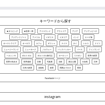
キーワードから探す
★ダイビング
★世界一周
アイスランド
アウトドア
アジア
アジアンビーチ
アジアンリゾート
アメリカ
イギリス
イタリア
インド
エーゲ海
オーストラリア
オーロラ
カフェ
ギリシャ
スイス
タイ
トルコ
ドイツ
ニュージーランド
ニューヨーク
ノルウェー
バックパッカー
パース
フィンランド
ヘルシンキ
ポルトガル
ポルトガル旅行記
ヨーロッパ
リスボン
世界の絶景
世界の街歩き
世界遺産
京都
写真展
北欧
国立公園
大自然
日本
日本の絶景
淡路島
絶景
関西おでかけ
香港
Facebookページ
instagram