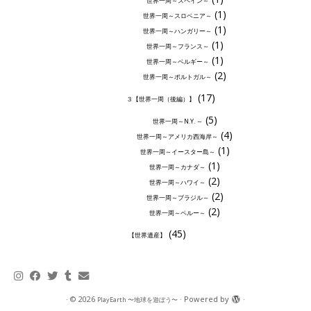
世界一周～スペイン～
(1)
世界一周～スロベニア～
(1)
世界一周～ハンガリー～
(1)
世界一周～フランス～
(1)
世界一周～ベルギー～
(2)
世界一周～ポルトガル～
(17)
３【世界一周（後編）】
(5)
世界一周～N.Y. ～
(4)
世界一周～アメリカ西海岸～
(1)
世界一周～イースター島～
(1)
世界一周～カナダ～
(2)
世界一周～ハワイ～
(2)
世界一周～ブラジル～
(2)
世界一周～ペルー～
(45)
【世界遺産】
·
© 2026
·
Powered by
·
PlayEarth 〜地球を遊ぼう〜