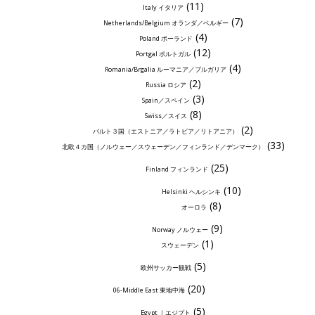
(11)
Italy イタリア
(7)
Netherlands/Belgium オランダ／ベルギー
(4)
Poland ポーランド
(12)
Portgal ポルトガル
(4)
Romania/Brgalia ルーマニア／ブルガリア
(2)
Russia ロシア
(3)
Spain／スペイン
(8)
Swiss／スイス
(2)
バルト３国（エストニア／ラトビア／リトアニア）
(33)
北欧４カ国（ノルウェー／スウェーデン／フィンランド／デンマーク）
(25)
Finland フィンランド
(10)
Helsinki ヘルシンキ
(8)
オーロラ
(9)
Norway ノルウェー
(1)
スウェーデン
(5)
欧州サッカー観戦
(20)
06-Middle East 東地中海
(5)
Egypt ｜エジプト