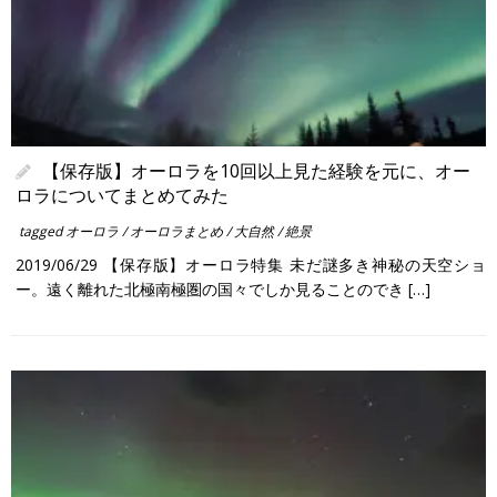
【保存版】オーロラを10回以上見た経験を元に、オー
ロラについてまとめてみた
tagged
オーロラ
/
オーロラまとめ
/
大自然
/
絶景
2019/06/29 【保存版】オーロラ特集 未だ謎多き神秘の天空ショ
ー。遠く離れた北極南極圏の国々でしか見ることのでき […]