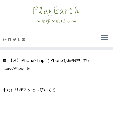
Skip
to
content
【改】iPhone×Trip （iPhoneを海外旅行で）
tagged
iPhone 旅
未だに結構アクセス頂いてる