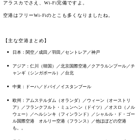
アラスカでさえ、Wi-Fi完備ですよ。
空港はフリーWi-Fiのとこも多くなりましたね。
【主な空港まとめ】
日本：関空／成田／羽田／セントレア／神戸
アジア：仁川（韓国）／北京国際空港／クアラルンプール／チ
ャンギ（シンガポール）／台北
中東：ドーハ／ドバイ／イスタンブール
欧州：アムステルダム（オランダ）／ウィーン（オーストリ
ア）／フランクフルト・ミュンヘン（ドイツ）／オスロ（ノル
ウェー）／ヘルシンキ（フィンランド）／シャルル・ド・ゴー
ル国際空港 オルリー空港（フランス）／他ほぼどの空港
も。。