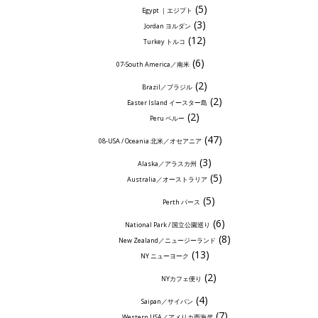
(5)
Egypt ｜エジプト
(3)
Jordan ヨルダン
(12)
Turkey トルコ
(6)
07-South America／南米
(2)
Brazil／ブラジル
(2)
Easter Island イースター島
(2)
Peru ペルー
(47)
08-USA / Oceania 北米／オセアニア
(3)
Alaska／アラスカ州
(5)
Australia／オーストラリア
(5)
Perth パース
(6)
National Park / 国立公園巡り
(8)
New Zealand／ニュージーランド
(13)
NY ニューヨーク
(2)
NYカフェ便り
(4)
Saipan／サイパン
(7)
Western USA／アメリカ西海岸