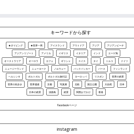
キーワードから探す
★ダイビング
★世界一周
アイスランド
アウトドア
アジア
アジアンビーチ
アジアンリゾート
アメリカ
イギリス
イタリア
インド
エーゲ海
オーストラリア
オーロラ
カフェ
ギリシャ
スイス
タイ
トルコ
ドイツ
ニュージーランド
ニューヨーク
ノルウェー
バックパッカー
パース
フィンランド
ヘルシンキ
ポルトガル
ポルトガル旅行記
ヨーロッパ
リスボン
世界の絶景
世界の街歩き
世界遺産
京都
写真展
北欧
国立公園
大自然
日本
日本の絶景
淡路島
絶景
関西おでかけ
香港
Facebookページ
instagram