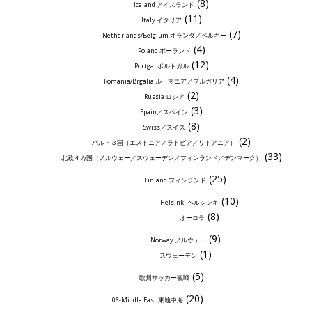
(8)
Iceland アイスランド
(11)
Italy イタリア
(7)
Netherlands/Belgium オランダ／ベルギー
(4)
Poland ポーランド
(12)
Portgal ポルトガル
(4)
Romania/Brgalia ルーマニア／ブルガリア
(2)
Russia ロシア
(3)
Spain／スペイン
(8)
Swiss／スイス
(2)
バルト３国（エストニア／ラトビア／リトアニア）
(33)
北欧４カ国（ノルウェー／スウェーデン／フィンランド／デンマーク）
(25)
Finland フィンランド
(10)
Helsinki ヘルシンキ
(8)
オーロラ
(9)
Norway ノルウェー
(1)
スウェーデン
(5)
欧州サッカー観戦
(20)
06-Middle East 東地中海