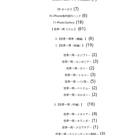
(7)
09-オーロラ
(6)
10-iPhone海外旅行ハック
(18)
11-Photo Gallery
(61)
【 世界一周 コラム 】
(6)
０【世界一周準（備編）】
(19)
１【世界一周（前編）】
(2)
世界一周～エジプト～
(3)
世界一周～カンボジア～
(2)
世界一周～タイ～
(3)
世界一周～トルコ～
(5)
世界一周～バリ島～
(2)
世界一周～ベトナム～
(2)
世界一周～ヨルダン～
(16)
２【世界一周（中編）】
(4)
世界一周～イタリア～
(1)
世界一周～オランダ～
(1)
世界一周～クロアチア～
(3)
世界一周～スペインサッカー観戦～