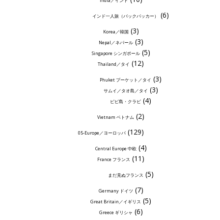
India／インド
(6)
インド一人旅（バックパッカー）
(3)
Korea／韓国
(3)
Nepal／ネパール
(5)
Singapore シンガポール
(12)
Thailand／タイ
(3)
Phuket プーケット／タイ
(3)
サムイ／タオ島／タイ
(4)
ピピ島・クラビ
(2)
Vietnam ベトナム
(129)
05-Europe／ヨーロッパ
(4)
Central Europe 中欧
(11)
France フランス
(5)
まだ見ぬフランス
(7)
Germany ドイツ
(5)
Great Britain／イギリス
(6)
Greece ギリシャ