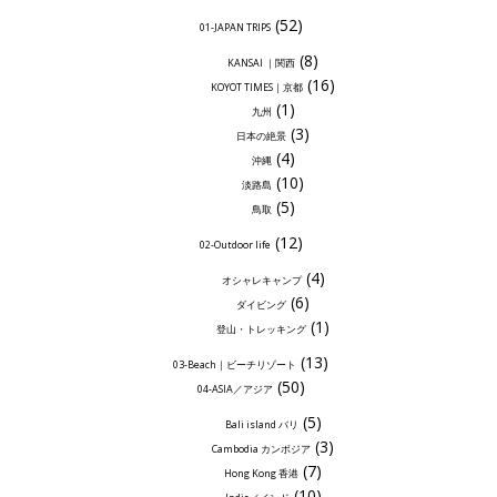
(52)
01-JAPAN TRIPS
(8)
KANSAI ｜関西
(16)
KOYOT TIMES｜京都
(1)
九州
(3)
日本の絶景
(4)
沖縄
(10)
淡路島
(5)
鳥取
(12)
02-Outdoor life
(4)
オシャレキャンプ
(6)
ダイビング
(1)
登山・トレッキング
(13)
03-Beach｜ビーチリゾート
(50)
04-ASIA／アジア
(5)
Bali island バリ
(3)
Cambodia カンボジア
(7)
Hong Kong 香港
(10)