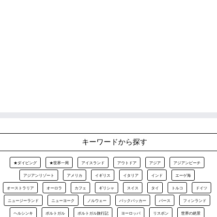
キーワードから探す
★ダイビング
★世界一周
アイスランド
アウトドア
アジア
アジアンビーチ
アジアンリゾート
アメリカ
イギリス
イタリア
インド
エーゲ海
オーストラリア
オーロラ
カフェ
ギリシャ
スイス
タイ
トルコ
ドイツ
ニュージーランド
ニューヨーク
ノルウェー
バックパッカー
パース
フィンランド
ヘルシンキ
ポルトガル
ポルトガル旅行記
ヨーロッパ
リスボン
世界の絶景