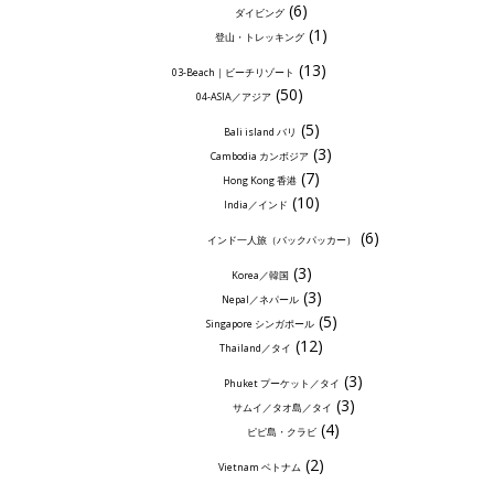
(6)
ダイビング
(1)
登山・トレッキング
(13)
03-Beach｜ビーチリゾート
(50)
04-ASIA／アジア
(5)
Bali island バリ
(3)
Cambodia カンボジア
(7)
Hong Kong 香港
(10)
India／インド
(6)
インド一人旅（バックパッカー）
(3)
Korea／韓国
(3)
Nepal／ネパール
(5)
Singapore シンガポール
(12)
Thailand／タイ
(3)
Phuket プーケット／タイ
(3)
サムイ／タオ島／タイ
(4)
ピピ島・クラビ
(2)
Vietnam ベトナム