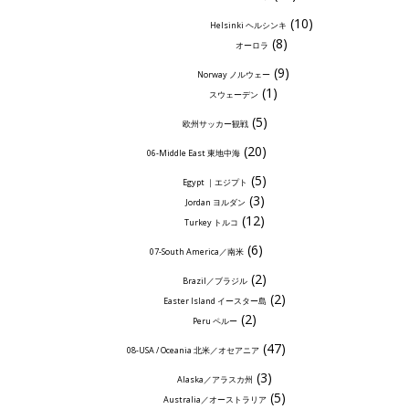
(10)
Helsinki ヘルシンキ
(8)
オーロラ
(9)
Norway ノルウェー
(1)
スウェーデン
(5)
欧州サッカー観戦
(20)
06-Middle East 東地中海
(5)
Egypt ｜エジプト
(3)
Jordan ヨルダン
(12)
Turkey トルコ
(6)
07-South America／南米
(2)
Brazil／ブラジル
(2)
Easter Island イースター島
(2)
Peru ペルー
(47)
08-USA / Oceania 北米／オセアニア
(3)
Alaska／アラスカ州
(5)
Australia／オーストラリア