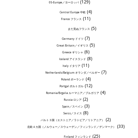
(129)
05-Europe／ヨーロッパ
(4)
Central Europe 中欧
(11)
France フランス
(5)
まだ見ぬフランス
(7)
Germany ドイツ
(5)
Great Britain／イギリス
(6)
Greece ギリシャ
(8)
Iceland アイスランド
(11)
Italy イタリア
(7)
Netherlands/Belgium オランダ／ベルギー
(4)
Poland ポーランド
(12)
Portgal ポルトガル
(4)
Romania/Brgalia ルーマニア／ブルガリア
(2)
Russia ロシア
(3)
Spain／スペイン
(8)
Swiss／スイス
(2)
バルト３国（エストニア／ラトビア／リトアニア）
(33)
北欧４カ国（ノルウェー／スウェーデン／フィンランド／デンマーク）
(25)
Finland フィンランド