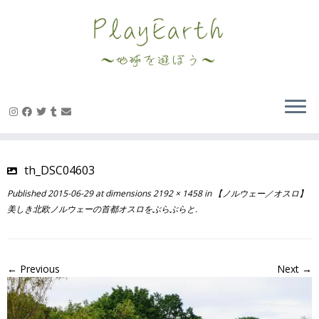
Skip
to
content
th_DSC04603
Published
2015-06-29
at dimensions
2192 × 1458
in
【ノルウェー／オスロ】
美しき北欧ノルウェーの首都オスロをぶらぶらと
.
← Previous
Next →