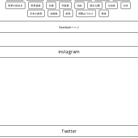
世界の街歩き
世界遺産
京都
写真展
北欧
国立公園
大自然
日本
日本の絶景
淡路島
絶景
関西おでかけ
香港
Facebookページ
instagram
Twitter