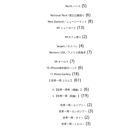
(5)
Perth パース
(6)
National Park / 国立公園巡り
(8)
New Zealand／ニュージーランド
(13)
NY ニューヨーク
(2)
NYカフェ便り
(4)
Saipan／サイパン
(7)
Western USA／アメリカ西海岸
(7)
09-オーロラ
(6)
10-iPhone海外旅行ハック
(18)
11-Photo Gallery
(61)
【 世界一周 コラム 】
(6)
０【世界一周準（備編）】
(19)
１【世界一周（前編）】
(2)
世界一周～エジプト～
(3)
世界一周～カンボジア～
(2)
世界一周～タイ～
(3)
世界一周～トルコ～