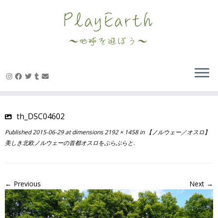
Skip
to
content
th_DSC04602
Published
2015-06-29
at dimensions
2192 × 1458
in
【ノルウェー／オスロ】
美しき北欧ノルウェーの首都オスロをぶらぶらと
.
← Previous
Next →