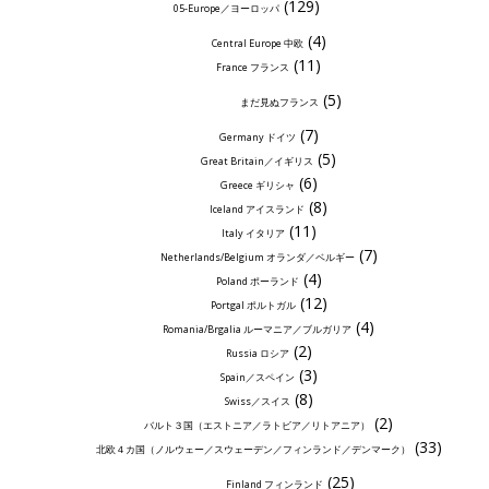
(129)
05-Europe／ヨーロッパ
(4)
Central Europe 中欧
(11)
France フランス
(5)
まだ見ぬフランス
(7)
Germany ドイツ
(5)
Great Britain／イギリス
(6)
Greece ギリシャ
(8)
Iceland アイスランド
(11)
Italy イタリア
(7)
Netherlands/Belgium オランダ／ベルギー
(4)
Poland ポーランド
(12)
Portgal ポルトガル
(4)
Romania/Brgalia ルーマニア／ブルガリア
(2)
Russia ロシア
(3)
Spain／スペイン
(8)
Swiss／スイス
(2)
バルト３国（エストニア／ラトビア／リトアニア）
(33)
北欧４カ国（ノルウェー／スウェーデン／フィンランド／デンマーク）
(25)
Finland フィンランド