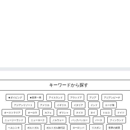
キーワードから探す
★ダイビング
★世界一周
アイスランド
アウトドア
アジア
アジアンビーチ
アジアンリゾート
アメリカ
イギリス
イタリア
インド
エーゲ海
オーストラリア
オーロラ
カフェ
ギリシャ
スイス
タイ
トルコ
ドイツ
ニュージーランド
ニューヨーク
ノルウェー
バックパッカー
パース
フィンランド
ヘルシンキ
ポルトガル
ポルトガル旅行記
ヨーロッパ
リスボン
世界の絶景