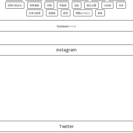
世界の街歩き
世界遺産
京都
写真展
北欧
国立公園
大自然
日本
日本の絶景
淡路島
絶景
関西おでかけ
香港
Facebookページ
instagram
Twitter