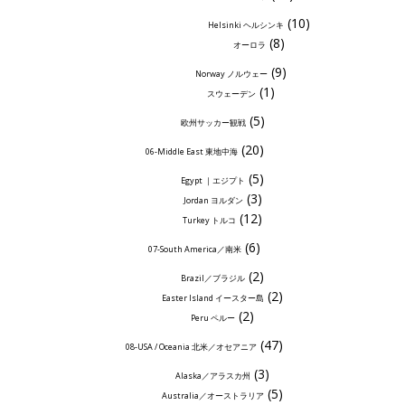
(10)
Helsinki ヘルシンキ
(8)
オーロラ
(9)
Norway ノルウェー
(1)
スウェーデン
(5)
欧州サッカー観戦
(20)
06-Middle East 東地中海
(5)
Egypt ｜エジプト
(3)
Jordan ヨルダン
(12)
Turkey トルコ
(6)
07-South America／南米
(2)
Brazil／ブラジル
(2)
Easter Island イースター島
(2)
Peru ペルー
(47)
08-USA / Oceania 北米／オセアニア
(3)
Alaska／アラスカ州
(5)
Australia／オーストラリア