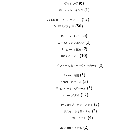
(6)
ダイビング
(1)
登山・トレッキング
(13)
03-Beach｜ビーチリゾート
(50)
04-ASIA／アジア
(5)
Bali island バリ
(3)
Cambodia カンボジア
(7)
Hong Kong 香港
(10)
India／インド
(6)
インド一人旅（バックパッカー）
(3)
Korea／韓国
(3)
Nepal／ネパール
(5)
Singapore シンガポール
(12)
Thailand／タイ
(3)
Phuket プーケット／タイ
(3)
サムイ／タオ島／タイ
(4)
ピピ島・クラビ
(2)
Vietnam ベトナム