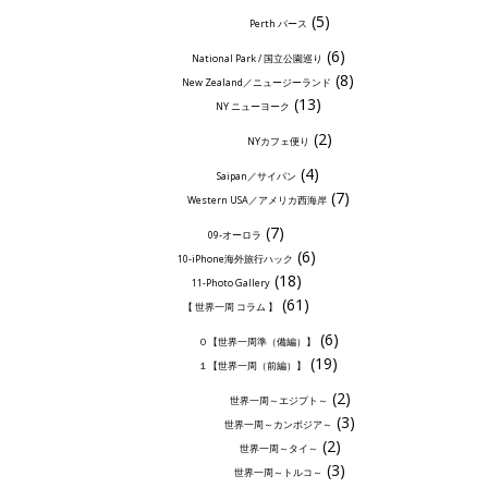
(5)
Perth パース
(6)
National Park / 国立公園巡り
(8)
New Zealand／ニュージーランド
(13)
NY ニューヨーク
(2)
NYカフェ便り
(4)
Saipan／サイパン
(7)
Western USA／アメリカ西海岸
(7)
09-オーロラ
(6)
10-iPhone海外旅行ハック
(18)
11-Photo Gallery
(61)
【 世界一周 コラム 】
(6)
０【世界一周準（備編）】
(19)
１【世界一周（前編）】
(2)
世界一周～エジプト～
(3)
世界一周～カンボジア～
(2)
世界一周～タイ～
(3)
世界一周～トルコ～