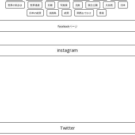
世界の街歩き
世界遺産
京都
写真展
北欧
国立公園
大自然
日本
日本の絶景
淡路島
絶景
関西おでかけ
香港
Facebookページ
instagram
Twitter