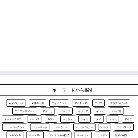
キーワードから探す
★ダイビング
★世界一周
アイスランド
アウトドア
アジア
アジアンビーチ
アジアンリゾート
アメリカ
イギリス
イタリア
インド
エーゲ海
オーストラリア
オーロラ
カフェ
ギリシャ
スイス
タイ
トルコ
ドイツ
ニュージーランド
ニューヨーク
ノルウェー
バックパッカー
パース
フィンランド
ヘルシンキ
ポルトガル
ポルトガル旅行記
ヨーロッパ
リスボン
世界の絶景