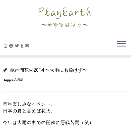
Skip
to
content
琵琶湖花火2014 〜大雨にも負けず〜
tagged
絶景
毎年楽しみなイベント。
日本の夏と言えば花火。
今年は大雨の中での開催に悪戦苦闘（笑）