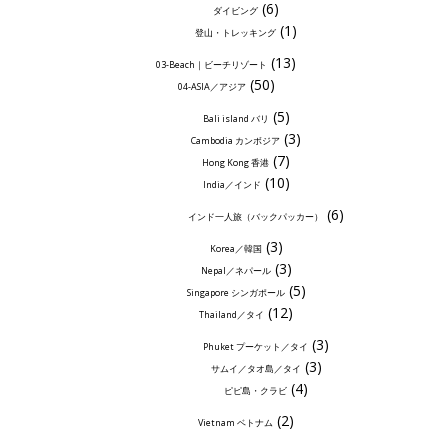
(6)
ダイビング
(1)
登山・トレッキング
(13)
03-Beach｜ビーチリゾート
(50)
04-ASIA／アジア
(5)
Bali island バリ
(3)
Cambodia カンボジア
(7)
Hong Kong 香港
(10)
India／インド
(6)
インド一人旅（バックパッカー）
(3)
Korea／韓国
(3)
Nepal／ネパール
(5)
Singapore シンガポール
(12)
Thailand／タイ
(3)
Phuket プーケット／タイ
(3)
サムイ／タオ島／タイ
(4)
ピピ島・クラビ
(2)
Vietnam ベトナム