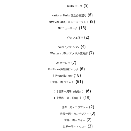
(5)
Perth パース
(6)
National Park / 国立公園巡り
(8)
New Zealand／ニュージーランド
(13)
NY ニューヨーク
(2)
NYカフェ便り
(4)
Saipan／サイパン
(7)
Western USA／アメリカ西海岸
(7)
09-オーロラ
(6)
10-iPhone海外旅行ハック
(18)
11-Photo Gallery
(61)
【 世界一周 コラム 】
(6)
０【世界一周準（備編）】
(19)
１【世界一周（前編）】
(2)
世界一周～エジプト～
(3)
世界一周～カンボジア～
(2)
世界一周～タイ～
(3)
世界一周～トルコ～