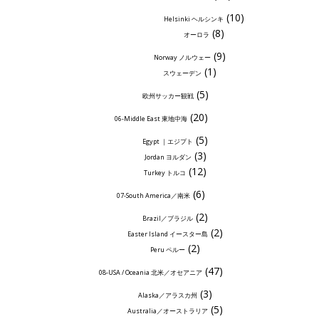
(10)
Helsinki ヘルシンキ
(8)
オーロラ
(9)
Norway ノルウェー
(1)
スウェーデン
(5)
欧州サッカー観戦
(20)
06-Middle East 東地中海
(5)
Egypt ｜エジプト
(3)
Jordan ヨルダン
(12)
Turkey トルコ
(6)
07-South America／南米
(2)
Brazil／ブラジル
(2)
Easter Island イースター島
(2)
Peru ペルー
(47)
08-USA / Oceania 北米／オセアニア
(3)
Alaska／アラスカ州
(5)
Australia／オーストラリア