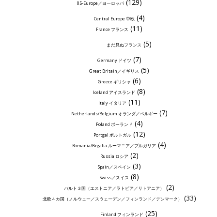
(129)
05-Europe／ヨーロッパ
(4)
Central Europe 中欧
(11)
France フランス
(5)
まだ見ぬフランス
(7)
Germany ドイツ
(5)
Great Britain／イギリス
(6)
Greece ギリシャ
(8)
Iceland アイスランド
(11)
Italy イタリア
(7)
Netherlands/Belgium オランダ／ベルギー
(4)
Poland ポーランド
(12)
Portgal ポルトガル
(4)
Romania/Brgalia ルーマニア／ブルガリア
(2)
Russia ロシア
(3)
Spain／スペイン
(8)
Swiss／スイス
(2)
バルト３国（エストニア／ラトビア／リトアニア）
(33)
北欧４カ国（ノルウェー／スウェーデン／フィンランド／デンマーク）
(25)
Finland フィンランド