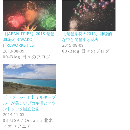
【JAPAN TRIPS】2013 琵琶
【琵琶湖花火2015】神秘的
湖花火 BIWAKO
な空と琵琶湖と花火
FIREWORKS FES
2015-08-09
2013-08-09
00-Blog 日々のブログ
00-Blog 日々のブログ
【ﾆｭｰｼﾞｰﾗﾝﾄﾞⅡ】ミルキーブ
ルーが美しいプカキ湖とマウ
ントクック国立公園
2014-11-05
08-USA / Oceania 北米
／オセアニア