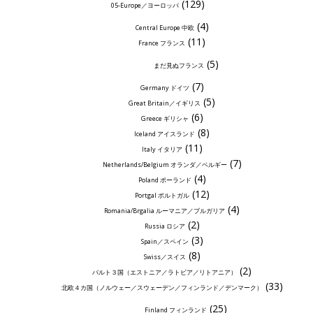
(129)
05-Europe／ヨーロッパ
(4)
Central Europe 中欧
(11)
France フランス
(5)
まだ見ぬフランス
(7)
Germany ドイツ
(5)
Great Britain／イギリス
(6)
Greece ギリシャ
(8)
Iceland アイスランド
(11)
Italy イタリア
(7)
Netherlands/Belgium オランダ／ベルギー
(4)
Poland ポーランド
(12)
Portgal ポルトガル
(4)
Romania/Brgalia ルーマニア／ブルガリア
(2)
Russia ロシア
(3)
Spain／スペイン
(8)
Swiss／スイス
(2)
バルト３国（エストニア／ラトビア／リトアニア）
(33)
北欧４カ国（ノルウェー／スウェーデン／フィンランド／デンマーク）
(25)
Finland フィンランド