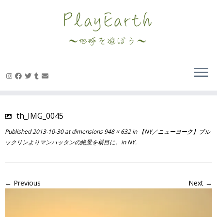
Skip
to
content
th_IMG_0045
Published
2013-10-30
at dimensions
948 × 632
in
【NY／ニューヨーク】ブル
ックリンよりマンハッタンの絶景を横目に。in NY
.
← Previous
Next →