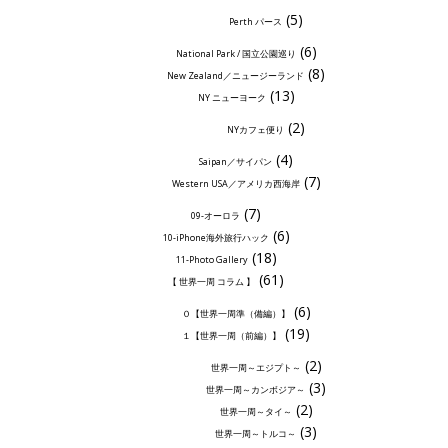
(5)
Perth パース
(6)
National Park / 国立公園巡り
(8)
New Zealand／ニュージーランド
(13)
NY ニューヨーク
(2)
NYカフェ便り
(4)
Saipan／サイパン
(7)
Western USA／アメリカ西海岸
(7)
09-オーロラ
(6)
10-iPhone海外旅行ハック
(18)
11-Photo Gallery
(61)
【 世界一周 コラム 】
(6)
０【世界一周準（備編）】
(19)
１【世界一周（前編）】
(2)
世界一周～エジプト～
(3)
世界一周～カンボジア～
(2)
世界一周～タイ～
(3)
世界一周～トルコ～