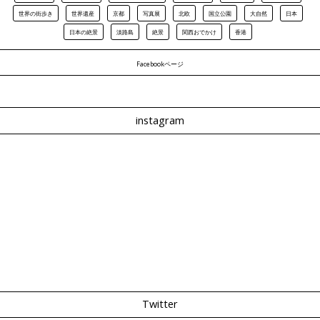
世界の街歩き
世界遺産
京都
写真展
北欧
国立公園
大自然
日本
日本の絶景
淡路島
絶景
関西おでかけ
香港
Facebookページ
instagram
Twitter