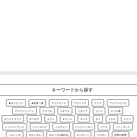
キーワードから探す
★ダイビング
★世界一周
アイスランド
アウトドア
アジア
アジアンビーチ
アジアンリゾート
アメリカ
イギリス
イタリア
インド
エーゲ海
オーストラリア
オーロラ
カフェ
ギリシャ
スイス
タイ
トルコ
ドイツ
ニュージーランド
ニューヨーク
ノルウェー
バックパッカー
パース
フィンランド
ヘルシンキ
ポルトガル
ポルトガル旅行記
ヨーロッパ
リスボン
世界の絶景