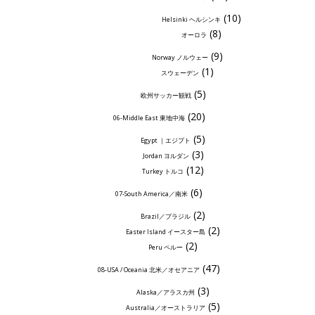
(10)
Helsinki ヘルシンキ
(8)
オーロラ
(9)
Norway ノルウェー
(1)
スウェーデン
(5)
欧州サッカー観戦
(20)
06-Middle East 東地中海
(5)
Egypt ｜エジプト
(3)
Jordan ヨルダン
(12)
Turkey トルコ
(6)
07-South America／南米
(2)
Brazil／ブラジル
(2)
Easter Island イースター島
(2)
Peru ペルー
(47)
08-USA / Oceania 北米／オセアニア
(3)
Alaska／アラスカ州
(5)
Australia／オーストラリア