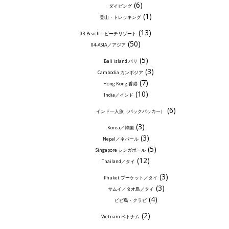
(6)
ダイビング
(1)
登山・トレッキング
(13)
03-Beach｜ビーチリゾート
(50)
04-ASIA／アジア
(5)
Bali island バリ
(3)
Cambodia カンボジア
(7)
Hong Kong 香港
(10)
India／インド
(6)
インド一人旅（バックパッカー）
(3)
Korea／韓国
(3)
Nepal／ネパール
(5)
Singapore シンガポール
(12)
Thailand／タイ
(3)
Phuket プーケット／タイ
(3)
サムイ／タオ島／タイ
(4)
ピピ島・クラビ
(2)
Vietnam ベトナム