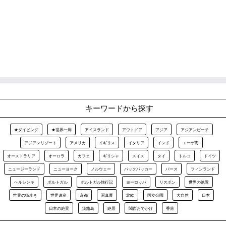
キーワードから探す
★ダイビング
★世界一周
アイスランド
アウトドア
アジア
アジアンビーチ
アジアンリゾート
アメリカ
イギリス
イタリア
インド
エーゲ海
オーストラリア
オーロラ
カフェ
ギリシャ
スイス
タイ
トルコ
ドイツ
ニュージーランド
ニューヨーク
ノルウェー
バックパッカー
パース
フィンランド
ヘルシンキ
ポルトガル
ポルトガル旅行記
ヨーロッパ
リスボン
世界の絶景
世界の街歩き
世界遺産
京都
写真展
北欧
国立公園
大自然
日本
日本の絶景
淡路島
絶景
関西おでかけ
香港