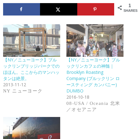
1
SHARES
【NY／ニューヨーク】ブル
【NY／ニューヨーク】ブル
ックリンブリッジパークでの
ックリンカフェの神髄｜
ほほん。ここからのマンハッ
Brooklyn Roasting
タンは絶景。
Company (ブルックリン ロ
2013-11-12
ースティング カンパニー)
DUMBO
NY ニューヨーク
2016-10-18
08-USA / Oceania 北米
／オセアニア