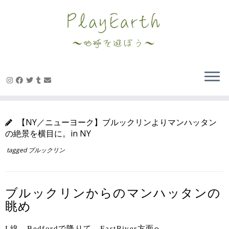
Skip
to
content
【NY／ニューヨーク】ブルックリンよりマンハッタン
の絶景を横目に。in NY
tagged
ブルックリン
ブルックリンからのマンハッタンの
眺め
L線、Bedfordで降りて、EastRiver方面へ