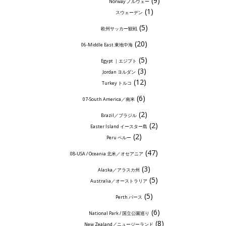
(9)
Norway ノルウェー
(1)
スウェーデン
(5)
欧州サッカー観戦
(20)
06-Middle East 東地中海
(5)
Egypt ｜エジプト
(3)
Jordan ヨルダン
(12)
Turkey トルコ
(6)
07-South America／南米
(2)
Brazil／ブラジル
(2)
Easter Island イースター島
(2)
Peru ペルー
(47)
08-USA / Oceania 北米／オセアニア
(3)
Alaska／アラスカ州
(5)
Australia／オーストラリア
(5)
Perth パース
(6)
National Park / 国立公園巡り
(8)
New Zealand／ニュージーランド