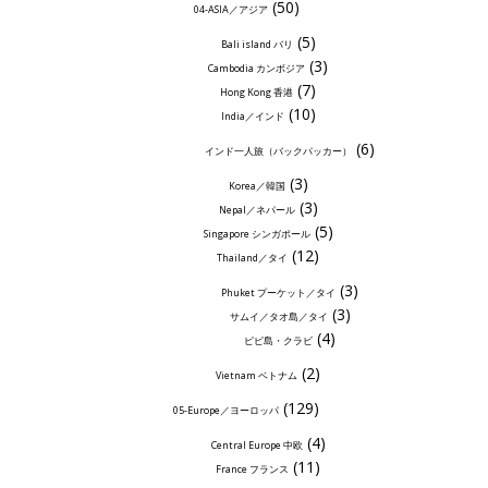
(50)
04-ASIA／アジア
(5)
Bali island バリ
(3)
Cambodia カンボジア
(7)
Hong Kong 香港
(10)
India／インド
(6)
インド一人旅（バックパッカー）
(3)
Korea／韓国
(3)
Nepal／ネパール
(5)
Singapore シンガポール
(12)
Thailand／タイ
(3)
Phuket プーケット／タイ
(3)
サムイ／タオ島／タイ
(4)
ピピ島・クラビ
(2)
Vietnam ベトナム
(129)
05-Europe／ヨーロッパ
(4)
Central Europe 中欧
(11)
France フランス