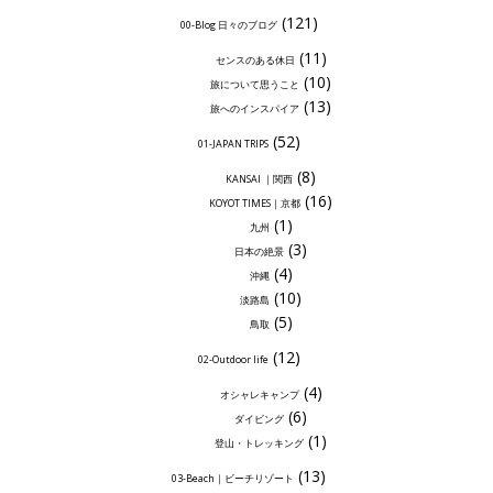
(121)
00-Blog 日々のブログ
(11)
センスのある休日
(10)
旅について思うこと
(13)
旅へのインスパイア
(52)
01-JAPAN TRIPS
(8)
KANSAI ｜関西
(16)
KOYOT TIMES｜京都
(1)
九州
(3)
日本の絶景
(4)
沖縄
(10)
淡路島
(5)
鳥取
(12)
02-Outdoor life
(4)
オシャレキャンプ
(6)
ダイビング
(1)
登山・トレッキング
(13)
03-Beach｜ビーチリゾート