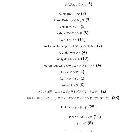
(5)
まだ見ぬフランス
(7)
Germany ドイツ
(5)
Great Britain／イギリス
(6)
Greece ギリシャ
(8)
Iceland アイスランド
(11)
Italy イタリア
(7)
Netherlands/Belgium オランダ／ベルギー
(4)
Poland ポーランド
(12)
Portgal ポルトガル
(4)
Romania/Brgalia ルーマニア／ブルガリア
(2)
Russia ロシア
(3)
Spain／スペイン
(8)
Swiss／スイス
(2)
バルト３国（エストニア／ラトビア／リトアニア）
(33)
北欧４カ国（ノルウェー／スウェーデン／フィンランド／デンマーク）
(25)
Finland フィンランド
(10)
Helsinki ヘルシンキ
(8)
オーロラ