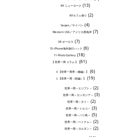
(13)
NY ニューヨーク
(2)
NYカフェ便り
(4)
Saipan／サイパン
(7)
Western USA／アメリカ西海岸
(7)
09-オーロラ
(6)
10-iPhone海外旅行ハック
(18)
11-Photo Gallery
(61)
【 世界一周 コラム 】
(6)
０【世界一周準（備編）】
(19)
１【世界一周（前編）】
(2)
世界一周～エジプト～
(3)
世界一周～カンボジア～
(2)
世界一周～タイ～
(3)
世界一周～トルコ～
(5)
世界一周～バリ島～
(2)
世界一周～ベトナム～
(2)
世界一周～ヨルダン～