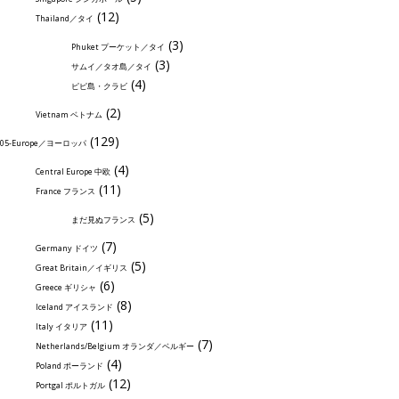
(12)
Thailand／タイ
(3)
Phuket プーケット／タイ
(3)
サムイ／タオ島／タイ
(4)
ピピ島・クラビ
(2)
Vietnam ベトナム
(129)
05-Europe／ヨーロッパ
(4)
Central Europe 中欧
(11)
France フランス
(5)
まだ見ぬフランス
(7)
Germany ドイツ
(5)
Great Britain／イギリス
(6)
Greece ギリシャ
(8)
Iceland アイスランド
(11)
Italy イタリア
(7)
Netherlands/Belgium オランダ／ベルギー
(4)
Poland ポーランド
(12)
Portgal ポルトガル