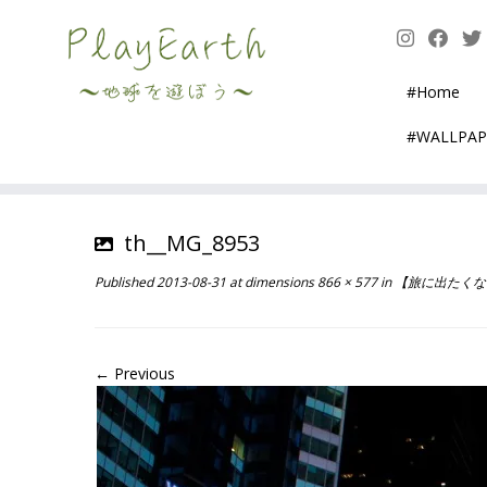
Skip
to
content
#Home
#WALLPA
th__MG_8953
Published
2013-08-31
at dimensions
866 × 577
in
【旅に出たくなる
← Previous