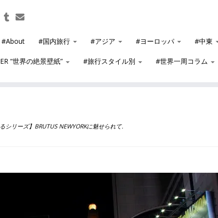
#About
#国内旅行
#アジア
#ヨーロッパ
#中東
PER “世界の絶景壁紙”
#旅行スタイル別
#世界一周コラム
シリーズ】BRUTUS NEWYORKに魅せられて
.