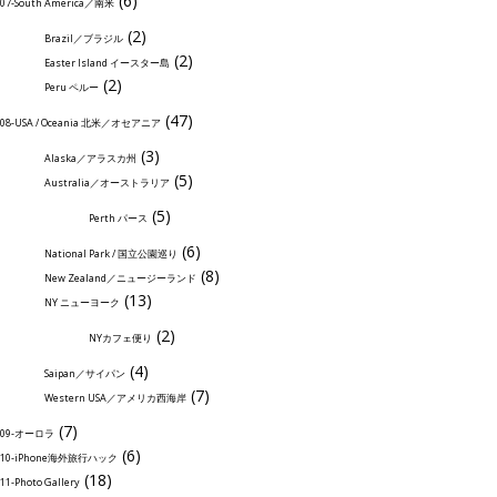
(6)
07-South America／南米
(2)
Brazil／ブラジル
(2)
Easter Island イースター島
(2)
Peru ペルー
(47)
08-USA / Oceania 北米／オセアニア
(3)
Alaska／アラスカ州
(5)
Australia／オーストラリア
(5)
Perth パース
(6)
National Park / 国立公園巡り
(8)
New Zealand／ニュージーランド
(13)
NY ニューヨーク
(2)
NYカフェ便り
(4)
Saipan／サイパン
(7)
Western USA／アメリカ西海岸
(7)
09-オーロラ
(6)
10-iPhone海外旅行ハック
(18)
11-Photo Gallery