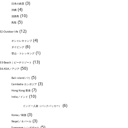
(3)
日本の絶景
(4)
沖縄
(10)
淡路島
(5)
鳥取
(12)
02-Outdoor life
(4)
オシャレキャンプ
(6)
ダイビング
(1)
登山・トレッキング
(13)
03-Beach｜ビーチリゾート
(50)
04-ASIA／アジア
(5)
Bali island バリ
(3)
Cambodia カンボジア
(7)
Hong Kong 香港
(10)
India／インド
(6)
インド一人旅（バックパッカー）
(3)
Korea／韓国
(3)
Nepal／ネパール
(5)
Singapore シンガポール