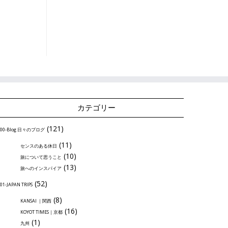
カテゴリー
(121)
00-Blog 日々のブログ
(11)
センスのある休日
(10)
旅について思うこと
(13)
旅へのインスパイア
(52)
01-JAPAN TRIPS
(8)
KANSAI ｜関西
(16)
KOYOT TIMES｜京都
(1)
九州