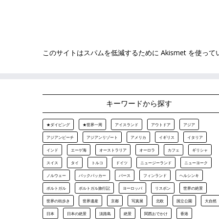
このサイトはスパムを低減するために Akismet を使っ
キーワードから探す
★ダイビング
★世界一周
アイスランド
アウトドア
アジア
アジアンビーチ
アジアンリゾート
アメリカ
イギリス
イタリア
インド
エーゲ海
オーストラリア
オーロラ
カフェ
ギリシャ
スイス
タイ
トルコ
ドイツ
ニュージーランド
ニューヨーク
ノルウェー
バックパッカー
パース
フィンランド
ヘルシンキ
ポルトガル
ポルトガル旅行記
ヨーロッパ
リスボン
世界の絶景
世界の街歩き
世界遺産
京都
写真展
北欧
国立公園
大自然
日本
日本の絶景
淡路島
絶景
関西おでかけ
香港