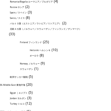
(4)
Romania/Brgalia ルーマニア／ブルガリア
(2)
Russia ロシア
(3)
Spain／スペイン
(8)
Swiss／スイス
(2)
バルト３国（エストニア／ラトビア／リトアニア）
北欧４カ国（ノルウェー／スウェーデン／フィンランド／デンマーク）
(33)
(25)
Finland フィンランド
(10)
Helsinki ヘルシンキ
(8)
オーロラ
(9)
Norway ノルウェー
(1)
スウェーデン
(5)
欧州サッカー観戦
(20)
06-Middle East 東地中海
(5)
Egypt ｜エジプト
(3)
Jordan ヨルダン
(12)
Turkey トルコ