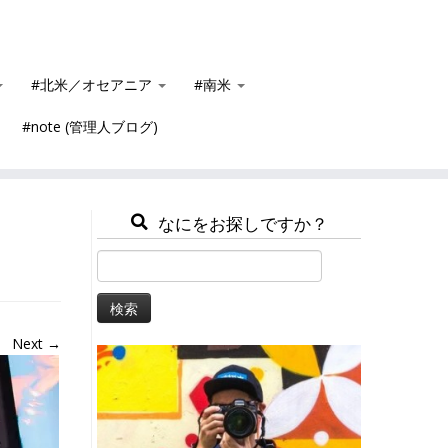
#北米／オセアニア
#南米
#note (管理人ブログ)
なにをお探しですか？
検
索:
Next →