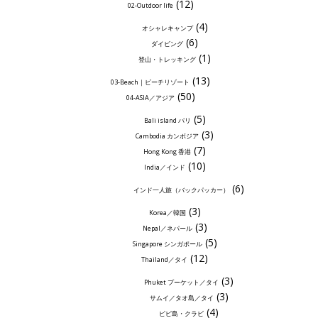
(12)
02-Outdoor life
(4)
オシャレキャンプ
(6)
ダイビング
(1)
登山・トレッキング
(13)
03-Beach｜ビーチリゾート
(50)
04-ASIA／アジア
(5)
Bali island バリ
(3)
Cambodia カンボジア
(7)
Hong Kong 香港
(10)
India／インド
(6)
インド一人旅（バックパッカー）
(3)
Korea／韓国
(3)
Nepal／ネパール
(5)
Singapore シンガポール
(12)
Thailand／タイ
(3)
Phuket プーケット／タイ
(3)
サムイ／タオ島／タイ
(4)
ピピ島・クラビ