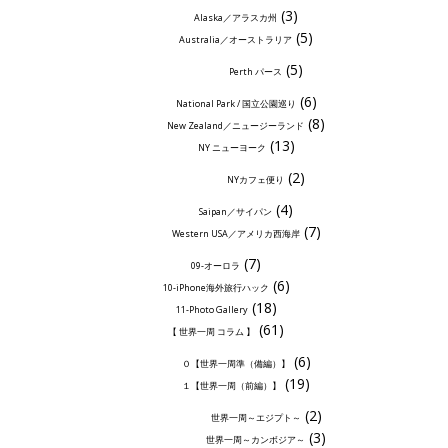
(3)
Alaska／アラスカ州
(5)
Australia／オーストラリア
(5)
Perth パース
(6)
National Park / 国立公園巡り
(8)
New Zealand／ニュージーランド
(13)
NY ニューヨーク
(2)
NYカフェ便り
(4)
Saipan／サイパン
(7)
Western USA／アメリカ西海岸
(7)
09-オーロラ
(6)
10-iPhone海外旅行ハック
(18)
11-Photo Gallery
(61)
【 世界一周 コラム 】
(6)
０【世界一周準（備編）】
(19)
１【世界一周（前編）】
(2)
世界一周～エジプト～
(3)
世界一周～カンボジア～