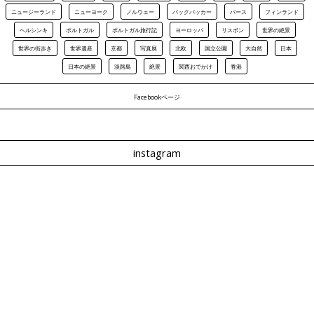
ニュージーランド
ニューヨーク
ノルウェー
バックパッカー
パース
フィンランド
ヘルシンキ
ポルトガル
ポルトガル旅行記
ヨーロッパ
リスボン
世界の絶景
世界の街歩き
世界遺産
京都
写真展
北欧
国立公園
大自然
日本
日本の絶景
淡路島
絶景
関西おでかけ
香港
Facebookページ
instagram