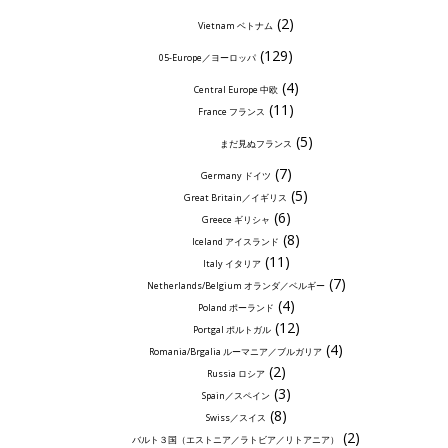
(2)
Vietnam ベトナム
(129)
05-Europe／ヨーロッパ
(4)
Central Europe 中欧
(11)
France フランス
(5)
まだ見ぬフランス
(7)
Germany ドイツ
(5)
Great Britain／イギリス
(6)
Greece ギリシャ
(8)
Iceland アイスランド
(11)
Italy イタリア
(7)
Netherlands/Belgium オランダ／ベルギー
(4)
Poland ポーランド
(12)
Portgal ポルトガル
(4)
Romania/Brgalia ルーマニア／ブルガリア
(2)
Russia ロシア
(3)
Spain／スペイン
(8)
Swiss／スイス
(2)
バルト３国（エストニア／ラトビア／リトアニア）