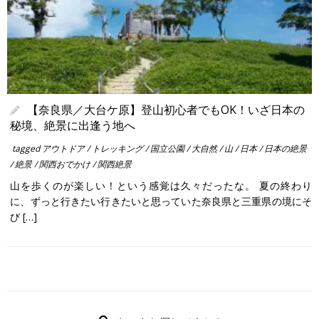
【奈良県／大台ケ原】登山初心者でもOK！いざ日本の
秘境、絶景に出逢う地へ
tagged
アウトドア
/
トレッキング
/
国立公園
/
大自然
/
山
/
日本
/
日本の絶景
/
絶景
/
関西おでかけ
/
関西絶景
山を歩くのが楽しい！という感覚は久々だったな。 夏の終わり
に、ずっと行きたい行きたいと思っていた奈良県と三重県の境にそ
び […]