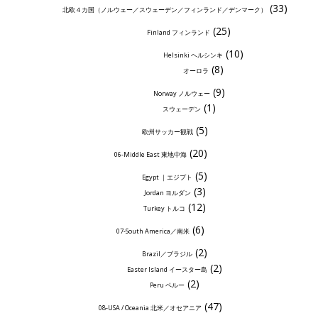
(33)
北欧４カ国（ノルウェー／スウェーデン／フィンランド／デンマーク）
(25)
Finland フィンランド
(10)
Helsinki ヘルシンキ
(8)
オーロラ
(9)
Norway ノルウェー
(1)
スウェーデン
(5)
欧州サッカー観戦
(20)
06-Middle East 東地中海
(5)
Egypt ｜エジプト
(3)
Jordan ヨルダン
(12)
Turkey トルコ
(6)
07-South America／南米
(2)
Brazil／ブラジル
(2)
Easter Island イースター島
(2)
Peru ペルー
(47)
08-USA / Oceania 北米／オセアニア