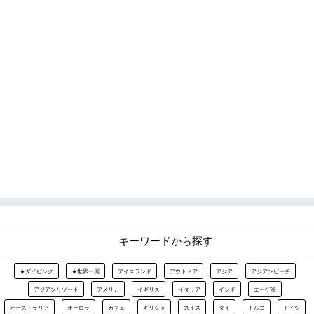
キーワードから探す
★ダイビング
★世界一周
アイスランド
アウトドア
アジア
アジアンビーチ
アジアンリゾート
アメリカ
イギリス
イタリア
インド
エーゲ海
オーストラリア
オーロラ
カフェ
ギリシャ
スイス
タイ
トルコ
ドイツ