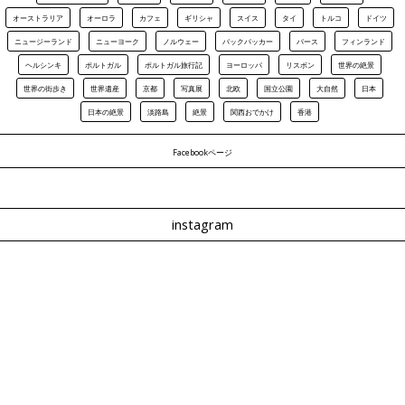
オーストラリア
オーロラ
カフェ
ギリシャ
スイス
タイ
トルコ
ドイツ
ニュージーランド
ニューヨーク
ノルウェー
バックパッカー
パース
フィンランド
ヘルシンキ
ポルトガル
ポルトガル旅行記
ヨーロッパ
リスボン
世界の絶景
世界の街歩き
世界遺産
京都
写真展
北欧
国立公園
大自然
日本
日本の絶景
淡路島
絶景
関西おでかけ
香港
Facebookページ
instagram