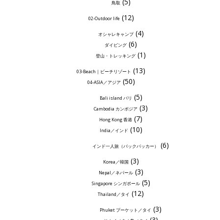
(5)
鳥取
(12)
02-Outdoor life
(4)
オシャレキャンプ
(6)
ダイビング
(1)
登山・トレッキング
(13)
03-Beach｜ビーチリゾート
(50)
04-ASIA／アジア
(5)
Bali island バリ
(3)
Cambodia カンボジア
(7)
Hong Kong 香港
(10)
India／インド
(6)
インド一人旅（バックパッカー）
(3)
Korea／韓国
(3)
Nepal／ネパール
(5)
Singapore シンガポール
(12)
Thailand／タイ
(3)
Phuket プーケット／タイ
(3)