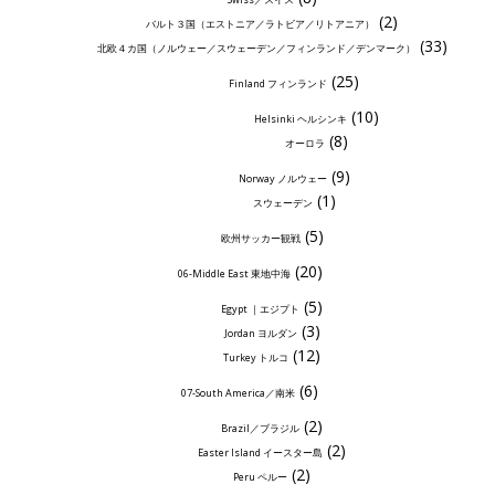
(2)
バルト３国（エストニア／ラトビア／リトアニア）
(33)
北欧４カ国（ノルウェー／スウェーデン／フィンランド／デンマーク）
(25)
Finland フィンランド
(10)
Helsinki ヘルシンキ
(8)
オーロラ
(9)
Norway ノルウェー
(1)
スウェーデン
(5)
欧州サッカー観戦
(20)
06-Middle East 東地中海
(5)
Egypt ｜エジプト
(3)
Jordan ヨルダン
(12)
Turkey トルコ
(6)
07-South America／南米
(2)
Brazil／ブラジル
(2)
Easter Island イースター島
(2)
Peru ペルー