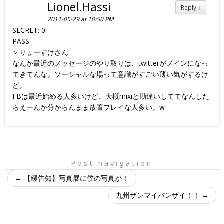
Lionel.Hassi
Reply
↓
2011-05-29 at 10:50 PM
SECRET: 0
PASS:
＞りょーすけさん
なんか最近のメッセージのやり取りは、twitterがメインになっ
てきてんな。ソーシャルな場って意識がすごい薄い気がするけ
ど。
FBは最近始める人多いけど、大概mixiと勘違いしててなんした
らえーんか分からんまま放置プレイな人多い。w
Post navigation
←
【緩告知】写真展に僕の写真が！
九州ザンマイバンザイ！！
→