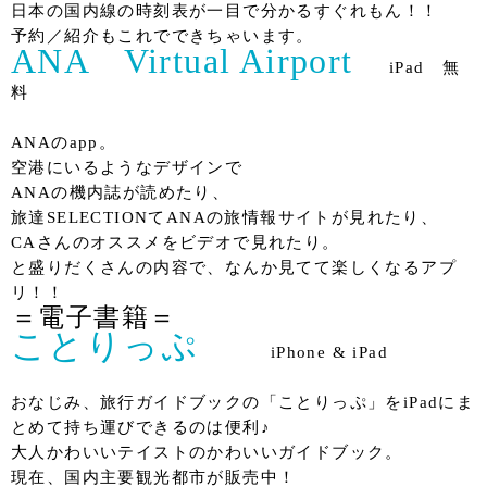
日本の国内線の時刻表が一目で分かるすぐれもん！！
予約／紹介もこれでできちゃいます。
ANA Virtual Airport
iPad 無
料
ANAのapp。
空港にいるようなデザインで
ANAの機内誌が読めたり、
旅達SELECTIONてANAの旅情報サイトが見れたり、
CAさんのオススメをビデオで見れたり。
と盛りだくさんの内容で、なんか見てて楽しくなるアプ
リ！！
＝電子書籍＝
ことりっぷ
iPhone & iPad
おなじみ、旅行ガイドブックの「ことりっぷ」をiPadにま
とめて持ち運びできるのは便利♪
大人かわいいテイストのかわいいガイドブック。
現在、国内主要観光都市が販売中！