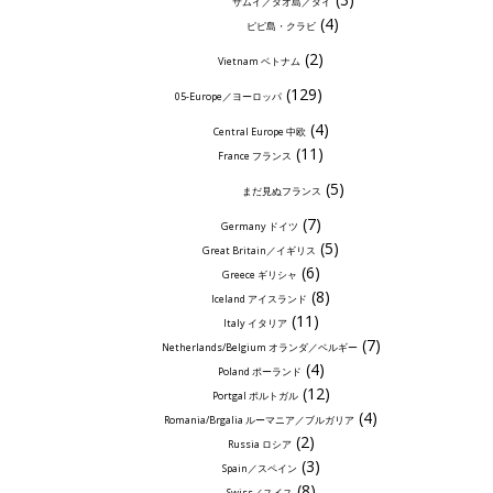
サムイ／タオ島／タイ
(4)
ピピ島・クラビ
(2)
Vietnam ベトナム
(129)
05-Europe／ヨーロッパ
(4)
Central Europe 中欧
(11)
France フランス
(5)
まだ見ぬフランス
(7)
Germany ドイツ
(5)
Great Britain／イギリス
(6)
Greece ギリシャ
(8)
Iceland アイスランド
(11)
Italy イタリア
(7)
Netherlands/Belgium オランダ／ベルギー
(4)
Poland ポーランド
(12)
Portgal ポルトガル
(4)
Romania/Brgalia ルーマニア／ブルガリア
(2)
Russia ロシア
(3)
Spain／スペイン
(8)
Swiss／スイス