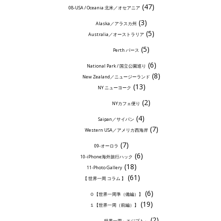
(47)
08-USA / Oceania 北米／オセアニア
(3)
Alaska／アラスカ州
(5)
Australia／オーストラリア
(5)
Perth パース
(6)
National Park / 国立公園巡り
(8)
New Zealand／ニュージーランド
(13)
NY ニューヨーク
(2)
NYカフェ便り
(4)
Saipan／サイパン
(7)
Western USA／アメリカ西海岸
(7)
09-オーロラ
(6)
10-iPhone海外旅行ハック
(18)
11-Photo Gallery
(61)
【 世界一周 コラム 】
(6)
０【世界一周準（備編）】
(19)
１【世界一周（前編）】
(2)
世界一周～エジプト～