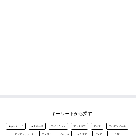
キーワードから探す
★ダイビング
★世界一周
アイスランド
アウトドア
アジア
アジアンビーチ
アジアンリゾート
アメリカ
イギリス
イタリア
インド
エーゲ海