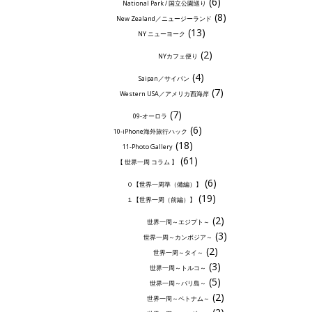
(6)
National Park / 国立公園巡り
(8)
New Zealand／ニュージーランド
(13)
NY ニューヨーク
(2)
NYカフェ便り
(4)
Saipan／サイパン
(7)
Western USA／アメリカ西海岸
(7)
09-オーロラ
(6)
10-iPhone海外旅行ハック
(18)
11-Photo Gallery
(61)
【 世界一周 コラム 】
(6)
０【世界一周準（備編）】
(19)
１【世界一周（前編）】
(2)
世界一周～エジプト～
(3)
世界一周～カンボジア～
(2)
世界一周～タイ～
(3)
世界一周～トルコ～
(5)
世界一周～バリ島～
(2)
世界一周～ベトナム～