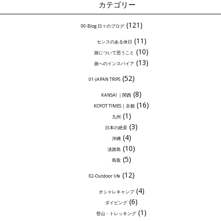
カテゴリー
(121)
00-Blog 日々のブログ
(11)
センスのある休日
(10)
旅について思うこと
(13)
旅へのインスパイア
(52)
01-JAPAN TRIPS
(8)
KANSAI ｜関西
(16)
KOYOT TIMES｜京都
(1)
九州
(3)
日本の絶景
(4)
沖縄
(10)
淡路島
(5)
鳥取
(12)
02-Outdoor life
(4)
オシャレキャンプ
(6)
ダイビング
(1)
登山・トレッキング