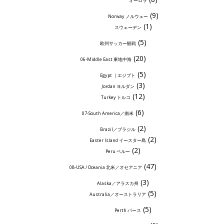
オーロラ
(9)
Norway ノルウェー
(1)
スウェーデン
(5)
欧州サッカー観戦
(20)
06-Middle East 東地中海
(5)
Egypt ｜エジプト
(3)
Jordan ヨルダン
(12)
Turkey トルコ
(6)
07-South America／南米
(2)
Brazil／ブラジル
(2)
Easter Island イースター島
(2)
Peru ペルー
(47)
08-USA / Oceania 北米／オセアニア
(3)
Alaska／アラスカ州
(5)
Australia／オーストラリア
(5)
Perth パース