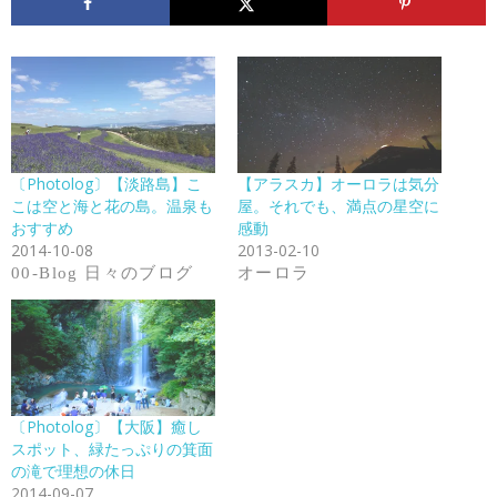
〔Photolog〕【淡路島】こ
【アラスカ】オーロラは気分
こは空と海と花の島。温泉も
屋。それでも、満点の星空に
おすすめ
感動
2014-10-08
2013-02-10
00-Blog 日々のブログ
オーロラ
〔Photolog〕【大阪】癒し
スポット、緑たっぷりの箕面
の滝で理想の休日
2014-09-07