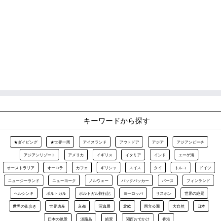
キーワードから探す
★ダイビング
★世界一周
アイスランド
アウトドア
アジア
アジアンビーチ
アジアンリゾート
アメリカ
イギリス
イタリア
インド
エーゲ海
オーストラリア
オーロラ
カフェ
ギリシャ
スイス
タイ
トルコ
ドイツ
ニュージーランド
ニューヨーク
ノルウェー
バックパッカー
パース
フィンランド
ヘルシンキ
ポルトガル
ポルトガル旅行記
ヨーロッパ
リスボン
世界の絶景
世界の街歩き
世界遺産
京都
写真展
北欧
国立公園
大自然
日本
日本の絶景
淡路島
絶景
関西おでかけ
香港