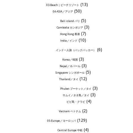
(13)
03-Beach｜ビーチリゾート
(50)
04-ASIA／アジア
(5)
Bali island バリ
(3)
Cambodia カンボジア
(7)
Hong Kong 香港
(10)
India／インド
(6)
インド一人旅（バックパッカー）
(3)
Korea／韓国
(3)
Nepal／ネパール
(5)
Singapore シンガポール
(12)
Thailand／タイ
(3)
Phuket プーケット／タイ
(3)
サムイ／タオ島／タイ
(4)
ピピ島・クラビ
(2)
Vietnam ベトナム
(129)
05-Europe／ヨーロッパ
(4)
Central Europe 中欧