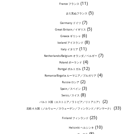
(11)
France フランス
(5)
まだ見ぬフランス
(7)
Germany ドイツ
(5)
Great Britain／イギリス
(6)
Greece ギリシャ
(8)
Iceland アイスランド
(11)
Italy イタリア
(7)
Netherlands/Belgium オランダ／ベルギー
(4)
Poland ポーランド
(12)
Portgal ポルトガル
(4)
Romania/Brgalia ルーマニア／ブルガリア
(2)
Russia ロシア
(3)
Spain／スペイン
(8)
Swiss／スイス
(2)
バルト３国（エストニア／ラトビア／リトアニア）
(33)
北欧４カ国（ノルウェー／スウェーデン／フィンランド／デンマーク）
(25)
Finland フィンランド
(10)
Helsinki ヘルシンキ
(8)