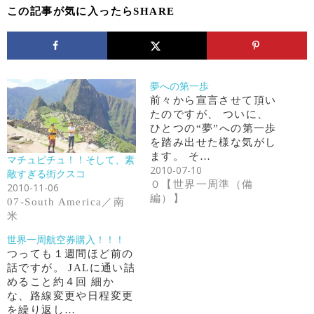
この記事が気に入ったらSHARE
夢への第一歩
前々から宣言させて頂い
たのですが、 ついに、
ひとつの“夢”への第一歩
を踏み出せた様な気がし
ます。 そ…
マチュピチュ！！そして、素
2010-07-10
敵すぎる街クスコ
０【世界一周準（備
2010-11-06
編）】
07-South America／南
米
世界一周航空券購入！！！
つっても１週間ほど前の
話ですが。 JALに通い詰
めること約４回 細か
な、路線変更や日程変更
を繰り返し…