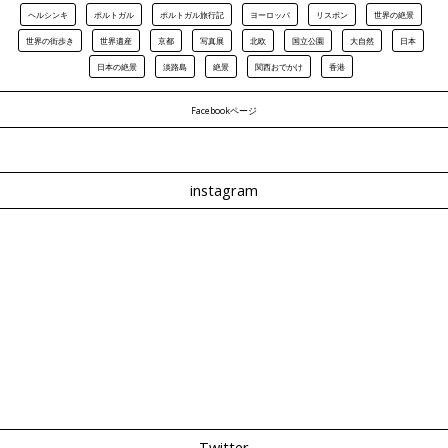
ヘルシンキ
ポルトガル
ポルトガル旅行記
ヨーロッパ
リスボン
世界の絶景
世界の街歩き
世界遺産
京都
写真展
北欧
国立公園
大自然
日本
日本の絶景
淡路島
絶景
関西おでかけ
香港
Facebookページ
instagram
Twitter