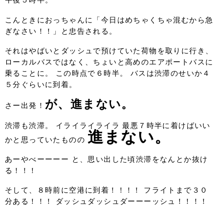
午後５時半。
こんときにおっちゃんに「今日はめちゃくちゃ混むから急
ぎなさい！！」と忠告される。
それはやばいとダッシュで預けていた荷物を取りに行き、
ローカルバスではなく、ちょいと高めのエアポートバスに
乗ることに。 この時点で６時半。 バスは渋滞のせいか４
５分ぐらいに到着。
が、進まない。
さー出発！
渋滞も渋滞。 イライライライラ 最悪７時半に着けばいい
進まない。
かと思っていたものの
あーやべーーーー と、思い出した頃渋滞をなんとか抜け
る！！！
そして、８時前に空港に到着！！！！ フライトまで３０
分ある！！！ ダッシュダッシュダーーーッシュ！！！！