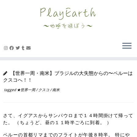
Skip
to
content
【世界一周・南米】ブラジルの大失態からの〜ペルーは
クスコへ！！
tagged
★世界一周
/
クスコ
/
南米
さて、イグアスからサンパウロまで１４時間掛けて帰って
た。 （ちょうど、昼の１１時半ごろに到着。 ）
ペルーの首都リマまでのフライトが午後８時半。 特にや