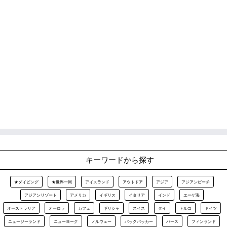
キーワードから探す
★ダイビング
★世界一周
アイスランド
アウトドア
アジア
アジアンビーチ
アジアンリゾート
アメリカ
イギリス
イタリア
インド
エーゲ海
オーストラリア
オーロラ
カフェ
ギリシャ
スイス
タイ
トルコ
ドイツ
ニュージーランド
ニューヨーク
ノルウェー
バックパッカー
パース
フィンランド