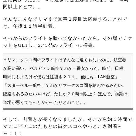
間以上ドヒマ。。
そんなこんなでリマまで無事２度目は搭乗することがで
き、午後１１時半到着。
そっからのフライトを取ってなかったから、その場でチケ
ットをGETし、5:45発のフライトに搭乗。
＊リマ、クスコ間のフライトはそんなに遠くもないのに、航空券
が高い高い。 ペルビアン航空てのが一番安かった。時期、日程、
時間にもよるけど僕らは往復＄２０１。 他にも「LAN航空」、
「スターペルー航空」てのがリマークスコ間を結んでるみたい。
陸路もあるみたいやけど、たしか２０時間以上？ ほんで、雨期は
道場が悪くてもっとかかったりとのこと。。
そして、前置きが長くなりましたが、そこから約１時間で
マチュピチュのたもとの街クスコへやっとこさ到着～
～！！！