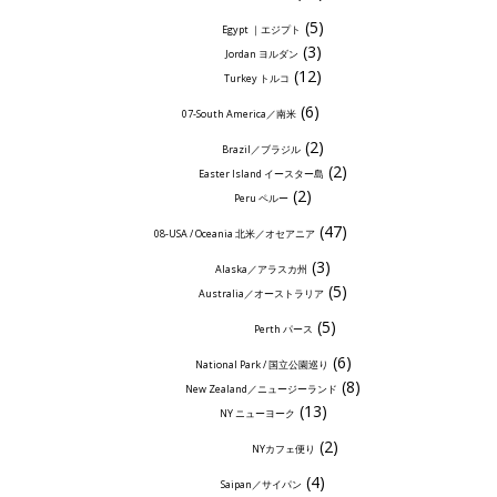
(5)
Egypt ｜エジプト
(3)
Jordan ヨルダン
(12)
Turkey トルコ
(6)
07-South America／南米
(2)
Brazil／ブラジル
(2)
Easter Island イースター島
(2)
Peru ペルー
(47)
08-USA / Oceania 北米／オセアニア
(3)
Alaska／アラスカ州
(5)
Australia／オーストラリア
(5)
Perth パース
(6)
National Park / 国立公園巡り
(8)
New Zealand／ニュージーランド
(13)
NY ニューヨーク
(2)
NYカフェ便り
(4)
Saipan／サイパン