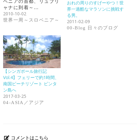
ベニアの首都、リュブリ
おれの周りのすげーやつ！世
ャナに到着～…
界一過酷なマラソンに挑戦す
2010-10-02
る男。
世界一周～スロベニア～
2011-02-09
00-Blog 日々のブログ
【シンガポール旅行記
Vol.4】フェリーで約1時間、
南国ビーチリゾート ビンタ
ン島へ
2017-03-25
04-ASIA／アジア
コメントはこちら