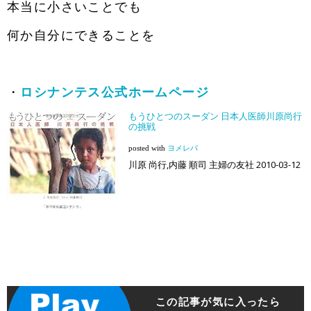
本当に小さいことでも
何か自分にできることを
・
ロシナンテス公式ホームページ
もうひとつのスーダン 日本人医師川原尚行
の挑戦
posted with
ヨメレバ
川原 尚行,内藤 順司 主婦の友社 2010-03-12
この記事が気に入ったら