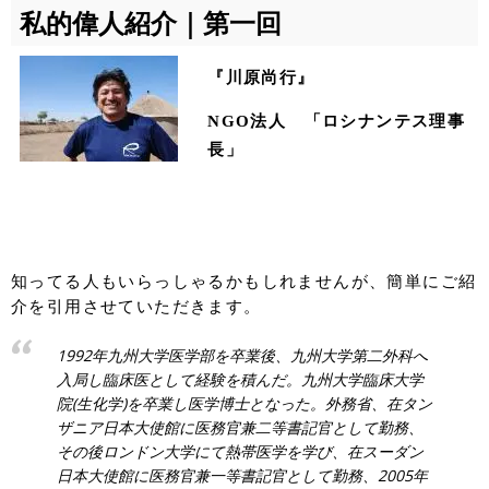
私的偉人紹介｜第一回
『川原尚行』
NGO法人 「ロシナンテス理事
長」
知ってる人もいらっしゃるかもしれませんが、簡単にご紹
介を引用させていただきます。
1992年九州大学医学部を卒業後、九州大学第二外科へ
入局し臨床医として経験を積んだ。九州大学臨床大学
院(生化学)を卒業し医学博士となった。外務省、在タン
ザニア日本大使館に医務官兼二等書記官として勤務、
その後ロンドン大学にて熱帯医学を学び、在スーダン
日本大使館に医務官兼一等書記官として勤務、2005年