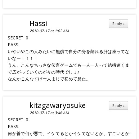
Hassi
Reply
↓
2010-07-17 at 1:02 AM
SECRET: 0
PASS:
いやいやこの人みたいに無償で自分の身を削れる肝は座ってな
いなー！！！！
うん、こんなちっさな伝言ゲームでも一人一人って結構遠くま
で広がっていくのが今の時代でしょ♪
なんかこんなすげー人まじで初めて見た。
kitagawaryosuke
Reply
↓
2010-07-17 at 3:46 AM
SECRET: 0
PASS:
何が善で何が悪で、イケてるとかイケてないとか、すごいとか