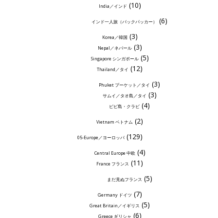
(10)
India／インド
(6)
インド一人旅（バックパッカー）
(3)
Korea／韓国
(3)
Nepal／ネパール
(5)
Singapore シンガポール
(12)
Thailand／タイ
(3)
Phuket プーケット／タイ
(3)
サムイ／タオ島／タイ
(4)
ピピ島・クラビ
(2)
Vietnam ベトナム
(129)
05-Europe／ヨーロッパ
(4)
Central Europe 中欧
(11)
France フランス
(5)
まだ見ぬフランス
(7)
Germany ドイツ
(5)
Great Britain／イギリス
(6)
Greece ギリシャ