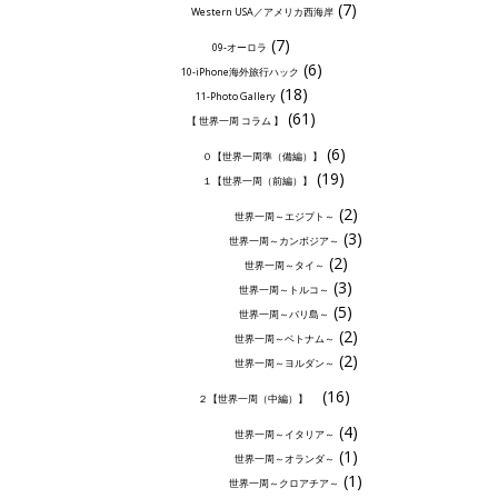
(7)
Western USA／アメリカ西海岸
(7)
09-オーロラ
(6)
10-iPhone海外旅行ハック
(18)
11-Photo Gallery
(61)
【 世界一周 コラム 】
(6)
０【世界一周準（備編）】
(19)
１【世界一周（前編）】
(2)
世界一周～エジプト～
(3)
世界一周～カンボジア～
(2)
世界一周～タイ～
(3)
世界一周～トルコ～
(5)
世界一周～バリ島～
(2)
世界一周～ベトナム～
(2)
世界一周～ヨルダン～
(16)
２【世界一周（中編）】
(4)
世界一周～イタリア～
(1)
世界一周～オランダ～
(1)
世界一周～クロアチア～