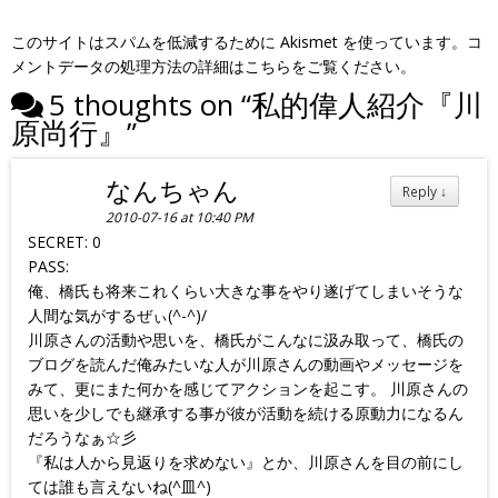
このサイトはスパムを低減するために Akismet を使っています。
コ
メントデータの処理方法の詳細はこちらをご覧ください
。
5 thoughts on “
私的偉人紹介『川
原尚行』
”
なんちゃん
Reply
↓
2010-07-16 at 10:40 PM
SECRET: 0
PASS:
俺、橋氏も将来これくらい大きな事をやり遂げてしまいそうな
人間な気がするぜぃ(^-^)/
川原さんの活動や思いを、橋氏がこんなに汲み取って、橋氏の
ブログを読んだ俺みたいな人が川原さんの動画やメッセージを
みて、更にまた何かを感じてアクションを起こす。 川原さんの
思いを少しでも継承する事が彼が活動を続ける原動力になるん
だろうなぁ☆彡
『私は人から見返りを求めない』とか、川原さんを目の前にし
ては誰も言えないね(^皿^)