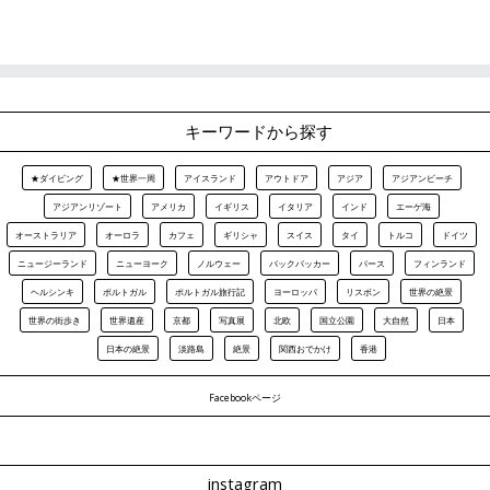
キーワードから探す
★ダイビング
★世界一周
アイスランド
アウトドア
アジア
アジアンビーチ
アジアンリゾート
アメリカ
イギリス
イタリア
インド
エーゲ海
オーストラリア
オーロラ
カフェ
ギリシャ
スイス
タイ
トルコ
ドイツ
ニュージーランド
ニューヨーク
ノルウェー
バックパッカー
パース
フィンランド
ヘルシンキ
ポルトガル
ポルトガル旅行記
ヨーロッパ
リスボン
世界の絶景
世界の街歩き
世界遺産
京都
写真展
北欧
国立公園
大自然
日本
日本の絶景
淡路島
絶景
関西おでかけ
香港
Facebookページ
instagram