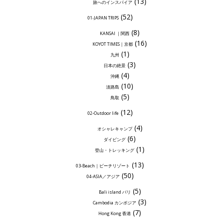
(13)
旅へのインスパイア
(52)
01-JAPAN TRIPS
(8)
KANSAI ｜関西
(16)
KOYOT TIMES｜京都
(1)
九州
(3)
日本の絶景
(4)
沖縄
(10)
淡路島
(5)
鳥取
(12)
02-Outdoor life
(4)
オシャレキャンプ
(6)
ダイビング
(1)
登山・トレッキング
(13)
03-Beach｜ビーチリゾート
(50)
04-ASIA／アジア
(5)
Bali island バリ
(3)
Cambodia カンボジア
(7)
Hong Kong 香港