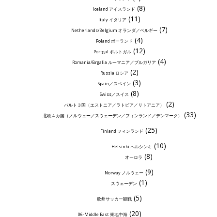
(8)
Iceland アイスランド
(11)
Italy イタリア
(7)
Netherlands/Belgium オランダ／ベルギー
(4)
Poland ポーランド
(12)
Portgal ポルトガル
(4)
Romania/Brgalia ルーマニア／ブルガリア
(2)
Russia ロシア
(3)
Spain／スペイン
(8)
Swiss／スイス
(2)
バルト３国（エストニア／ラトビア／リトアニア）
(33)
北欧４カ国（ノルウェー／スウェーデン／フィンランド／デンマーク）
(25)
Finland フィンランド
(10)
Helsinki ヘルシンキ
(8)
オーロラ
(9)
Norway ノルウェー
(1)
スウェーデン
(5)
欧州サッカー観戦
(20)
06-Middle East 東地中海