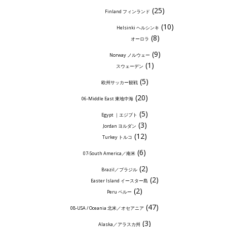
(25)
Finland フィンランド
(10)
Helsinki ヘルシンキ
(8)
オーロラ
(9)
Norway ノルウェー
(1)
スウェーデン
(5)
欧州サッカー観戦
(20)
06-Middle East 東地中海
(5)
Egypt ｜エジプト
(3)
Jordan ヨルダン
(12)
Turkey トルコ
(6)
07-South America／南米
(2)
Brazil／ブラジル
(2)
Easter Island イースター島
(2)
Peru ペルー
(47)
08-USA / Oceania 北米／オセアニア
(3)
Alaska／アラスカ州