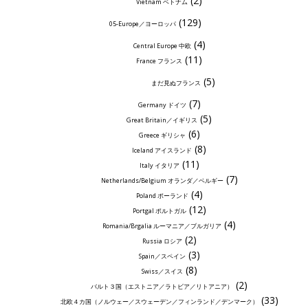
(2)
Vietnam ベトナム
(129)
05-Europe／ヨーロッパ
(4)
Central Europe 中欧
(11)
France フランス
(5)
まだ見ぬフランス
(7)
Germany ドイツ
(5)
Great Britain／イギリス
(6)
Greece ギリシャ
(8)
Iceland アイスランド
(11)
Italy イタリア
(7)
Netherlands/Belgium オランダ／ベルギー
(4)
Poland ポーランド
(12)
Portgal ポルトガル
(4)
Romania/Brgalia ルーマニア／ブルガリア
(2)
Russia ロシア
(3)
Spain／スペイン
(8)
Swiss／スイス
(2)
バルト３国（エストニア／ラトビア／リトアニア）
(33)
北欧４カ国（ノルウェー／スウェーデン／フィンランド／デンマーク）