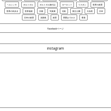
ヘルシンキ
ポルトガル
ポルトガル旅行記
ヨーロッパ
リスボン
世界の絶景
世界の街歩き
世界遺産
京都
写真展
北欧
国立公園
大自然
日本
日本の絶景
淡路島
絶景
関西おでかけ
香港
Facebookページ
instagram