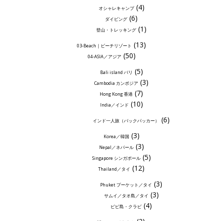
(4)
オシャレキャンプ
(6)
ダイビング
(1)
登山・トレッキング
(13)
03-Beach｜ビーチリゾート
(50)
04-ASIA／アジア
(5)
Bali island バリ
(3)
Cambodia カンボジア
(7)
Hong Kong 香港
(10)
India／インド
(6)
インド一人旅（バックパッカー）
(3)
Korea／韓国
(3)
Nepal／ネパール
(5)
Singapore シンガポール
(12)
Thailand／タイ
(3)
Phuket プーケット／タイ
(3)
サムイ／タオ島／タイ
(4)
ピピ島・クラビ