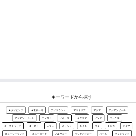
キーワードから探す
★ダイビング
★世界一周
アイスランド
アウトドア
アジア
アジアンビーチ
アジアンリゾート
アメリカ
イギリス
イタリア
インド
エーゲ海
オーストラリア
オーロラ
カフェ
ギリシャ
スイス
タイ
トルコ
ドイツ
ニュージーランド
ニューヨーク
ノルウェー
バックパッカー
パース
フィンランド