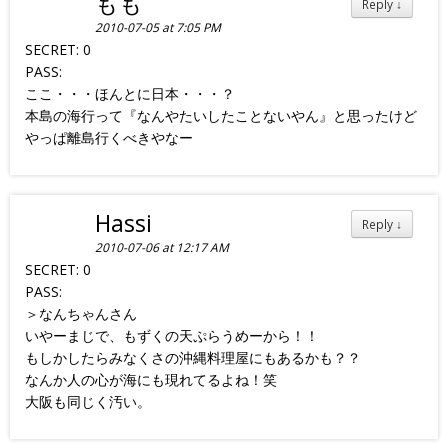
もも
Reply
↓
2010-07-05 at 7:05 PM
SECRET: 0
PASS:
ここ・・・ほんとに日本・・・？
本島の海行って『なんやたいしたことないやん』と思ったけど
やっぱ離島行くべきやなー
Hassi
Reply
↓
2010-07-06 at 12:17 AM
SECRET: 0
PASS:
＞なんちゃんさん
いやーまじで、もずくの天ぷらうめーから！！
もしかしたらみなくさの沖縄料理屋にもあるかも？？
なんか人の心が海にも現れてるよね！笑
大阪も同じく汚い。