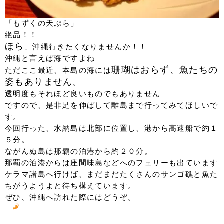
「もずくの天ぷら」
絶品！！
ほら
、沖縄行きたくなりませんか！！
沖縄と言えば海ですよね
珊瑚はおらず、魚たちの
ただここ最近、本島の海には
姿もありません
。
透明度もそれほど良いものでもありません
ですので、是非足を伸ばして離島まで行ってみてほしいで
す。
今回行った、水納島は北部に位置し、港から高速船で約１
５分。
ながんぬ島は那覇の泊港から約２０分。
那覇の泊港からは座間味島などへのフェリーも出ています
ケラマ諸島へ行けば、まだまだたくさんのサンゴ礁と魚た
ちがうようよと待ち構えています。
ぜひ、沖縄へ訪れた際にはどうぞ。