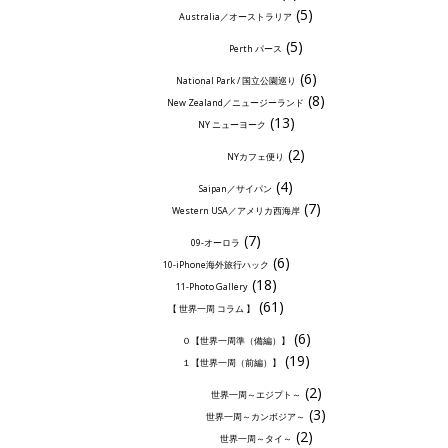
(5)
Australia／オーストラリア
(5)
Perth パース
(6)
National Park / 国立公園巡り
(8)
New Zealand／ニュージーランド
(13)
NY ニューヨーク
(2)
NYカフェ便り
(4)
Saipan／サイパン
(7)
Western USA／アメリカ西海岸
(7)
09-オーロラ
(6)
10-iPhone海外旅行ハック
(18)
11-Photo Gallery
(61)
【 世界一周 コラム 】
(6)
０【世界一周準（備編）】
(19)
１【世界一周（前編）】
(2)
世界一周～エジプト～
(3)
世界一周～カンボジア～
(2)
世界一周～タイ～