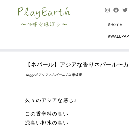
Skip
to
content
#Home
#WALLPA
【ネパール】アジアな香りネパール〜カ
tagged
アジア
/
ネパール
/
世界遺産
久々のアジアな感じ♪
この香辛料の臭い
泥臭い排水の臭い