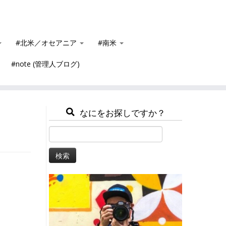
#北米／オセアニア
#南米
#note (管理人ブログ)
なにをお探しですか？
検
索: