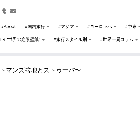
#About
#国内旅行
#アジア
#ヨーロッパ
#中東
PER “世界の絶景壁紙”
#旅行スタイル別
#世界一周コラム
トマンズ盆地とストゥーパ〜