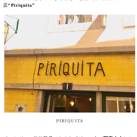
店
“Piriquita”
PIRIQUITA