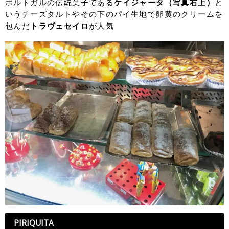
ポルトガルの伝統菓子である
ケイジャータ（写真右上）
と
いうチーズタルトやその下のパイ生地で卵黄のクリームを
包んだ
トラヴェセイロ
が人気
PIRIQUITA