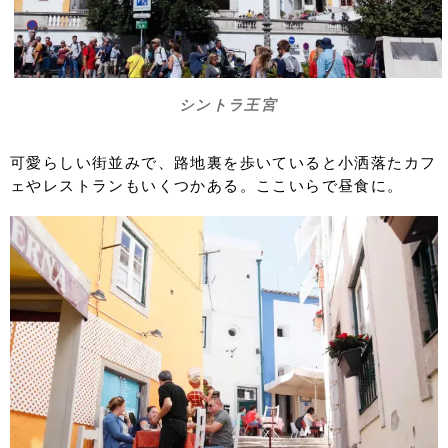
７日目
ポルト ⇒ アムステルダム ⇒
８日目
関空
シントラ王宮
可愛らしい街並みで、路地裏を歩いていると小洒落たカフ
ェやレストランもいくつかある。ここいらで昼食に。