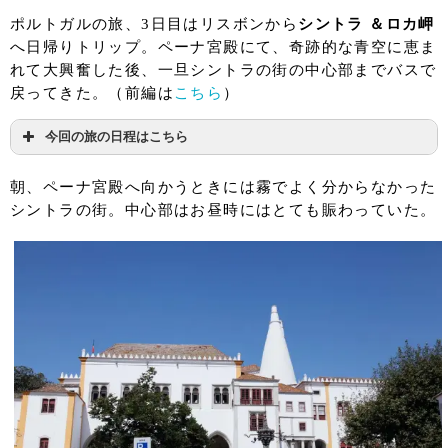
ポルトガルの旅、3日目はリスボンから
シントラ ＆ロカ岬
へ日帰りトリップ。ペーナ宮殿にて、奇跡的な青空に恵ま
れて大興奮した後、一旦シントラの街の中心部までバスで
戻ってきた。（前編は
こちら
）
今回の旅の日程はこちら
１日目
関空 ⇒ パリ ⇒ リスボン（リスボン泊）
朝、ペーナ宮殿へ向かうときには霧でよく分からなかった
シントラの街。中心部はお昼時にはとても賑わっていた。
２日目
リスボン（リスボン泊）
リスボン ⇒ シントラ ⇒ ロカ岬 ⇒ リスボ
３日目
ン（リスボン泊）
リスボン ⇒ オビドス ⇒ リスボン（リスボン
４日目
泊）
５日目
リスボン ⇒ ポルト （ポルト泊）
６日目
ポルト （ポルト泊）