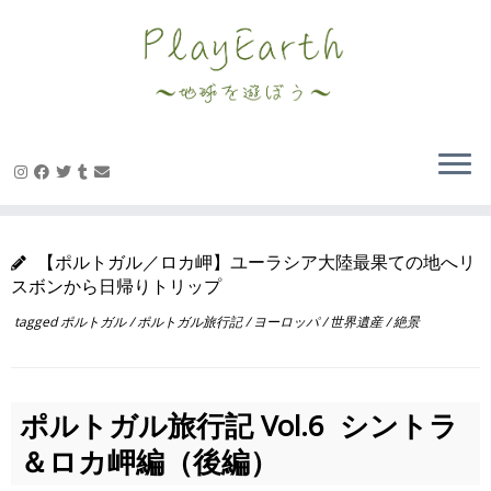
Skip
to
content
【ポルトガル／ロカ岬】ユーラシア大陸最果ての地へリ
スボンから日帰りトリップ
tagged
ポルトガル
/
ポルトガル旅行記
/
ヨーロッパ
/
世界遺産
/
絶景
ポルトガル旅行記
Vol.6
シントラ
＆ロカ岬編（後編）