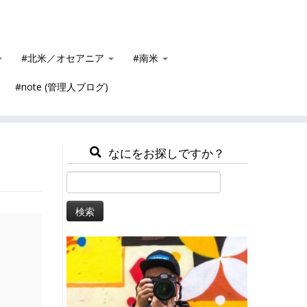
#北米／オセアニア
#南米
#note (管理人ブログ)
なにをお探しですか？
検
索: