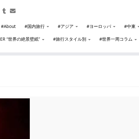
#About
#国内旅行
#アジア
#ヨーロッパ
#中東
PER “世界の絶景壁紙”
#旅行スタイル別
#世界一周コラム