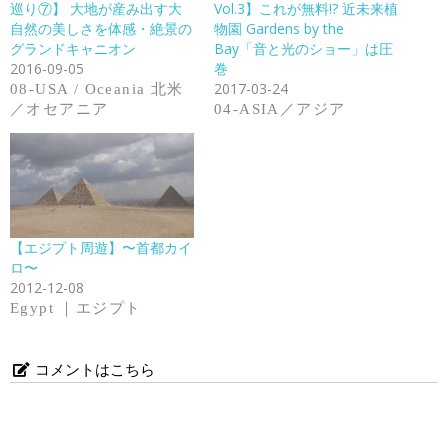
巡り⑦】 大地が産み出す大
Vol.3】これが無料!? 近未来植
自然の美しさを体感・絶景の
物園 Gardens by the
グランドキャニオン
Bay「音と光のショー」は圧
2016-09-05
巻
2017-03-24
08-USA / Oceania 北米
／オセアニア
04-ASIA／アジア
【エジプト周遊】〜首都カイ
ロ〜
2012-12-08
Egypt ｜エジプト
コメントはこちら