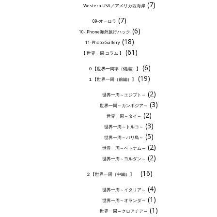
(7)
Western USA／アメリカ西海岸
(7)
09-オーロラ
(6)
10-iPhone海外旅行ハック
(18)
11-Photo Gallery
(61)
【 世界一周 コラム 】
(6)
０【世界一周準（備編）】
(19)
１【世界一周（前編）】
(2)
世界一周～エジプト～
(3)
世界一周～カンボジア～
(2)
世界一周～タイ～
(3)
世界一周～トルコ～
(5)
世界一周～バリ島～
(2)
世界一周～ベトナム～
(2)
世界一周～ヨルダン～
(16)
２【世界一周（中編）】
(4)
世界一周～イタリア～
(1)
世界一周～オランダ～
(1)
世界一周～クロアチア～