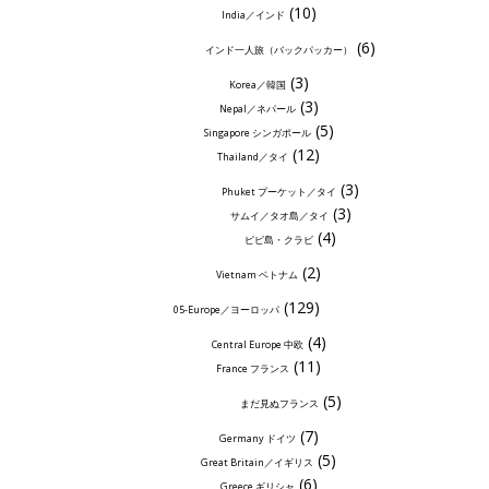
(10)
India／インド
(6)
インド一人旅（バックパッカー）
(3)
Korea／韓国
(3)
Nepal／ネパール
(5)
Singapore シンガポール
(12)
Thailand／タイ
(3)
Phuket プーケット／タイ
(3)
サムイ／タオ島／タイ
(4)
ピピ島・クラビ
(2)
Vietnam ベトナム
(129)
05-Europe／ヨーロッパ
(4)
Central Europe 中欧
(11)
France フランス
(5)
まだ見ぬフランス
(7)
Germany ドイツ
(5)
Great Britain／イギリス
(6)
Greece ギリシャ