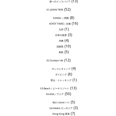
(13)
旅へのインスパイア
(52)
01-JAPAN TRIPS
(8)
KANSAI ｜関西
(16)
KOYOT TIMES｜京都
(1)
九州
(3)
日本の絶景
(4)
沖縄
(10)
淡路島
(5)
鳥取
(12)
02-Outdoor life
(4)
オシャレキャンプ
(6)
ダイビング
(1)
登山・トレッキング
(13)
03-Beach｜ビーチリゾート
(50)
04-ASIA／アジア
(5)
Bali island バリ
(3)
Cambodia カンボジア
(7)
Hong Kong 香港