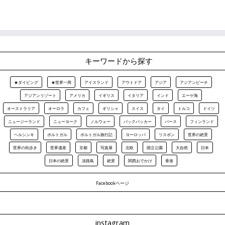
キーワードから探す
★ダイビング
★世界一周
アイスランド
アウトドア
アジア
アジアンビーチ
アジアンリゾート
アメリカ
イギリス
イタリア
インド
エーゲ海
オーストラリア
オーロラ
カフェ
ギリシャ
スイス
タイ
トルコ
ドイツ
ニュージーランド
ニューヨーク
ノルウェー
バックパッカー
パース
フィンランド
ヘルシンキ
ポルトガル
ポルトガル旅行記
ヨーロッパ
リスボン
世界の絶景
世界の街歩き
世界遺産
京都
写真展
北欧
国立公園
大自然
日本
日本の絶景
淡路島
絶景
関西おでかけ
香港
Facebookページ
instagram