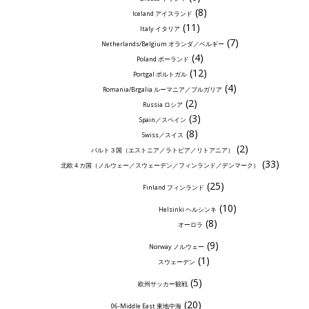
(8)
Iceland アイスランド
(11)
Italy イタリア
(7)
Netherlands/Belgium オランダ／ベルギー
(4)
Poland ポーランド
(12)
Portgal ポルトガル
(4)
Romania/Brgalia ルーマニア／ブルガリア
(2)
Russia ロシア
(3)
Spain／スペイン
(8)
Swiss／スイス
(2)
バルト３国（エストニア／ラトビア／リトアニア）
(33)
北欧４カ国（ノルウェー／スウェーデン／フィンランド／デンマーク）
(25)
Finland フィンランド
(10)
Helsinki ヘルシンキ
(8)
オーロラ
(9)
Norway ノルウェー
(1)
スウェーデン
(5)
欧州サッカー観戦
(20)
06-Middle East 東地中海