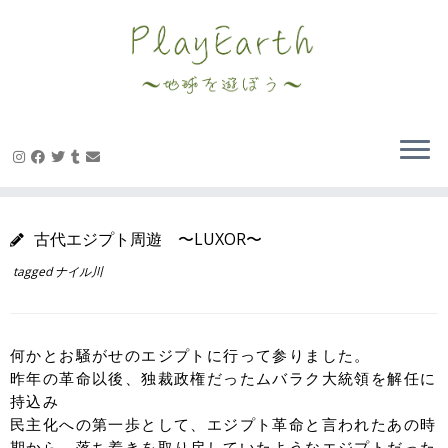
Skip
to
content
古代エジプト周遊 〜LUXOR〜
tagged
ナイル川
何かとお騒がせのエジプトに行って参りました。
昨年の革命以後、独裁政権だったムバラク大統領を解任に
持込み
民主化への第一歩として、エジプト革命と言われたあの時