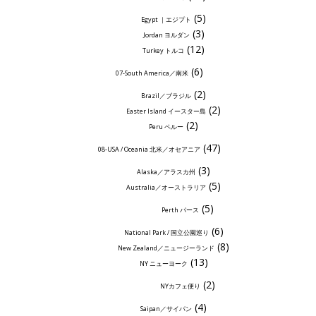
(5)
Egypt ｜エジプト
(3)
Jordan ヨルダン
(12)
Turkey トルコ
(6)
07-South America／南米
(2)
Brazil／ブラジル
(2)
Easter Island イースター島
(2)
Peru ペルー
(47)
08-USA / Oceania 北米／オセアニア
(3)
Alaska／アラスカ州
(5)
Australia／オーストラリア
(5)
Perth パース
(6)
National Park / 国立公園巡り
(8)
New Zealand／ニュージーランド
(13)
NY ニューヨーク
(2)
NYカフェ便り
(4)
Saipan／サイパン