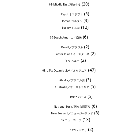
(20)
06-Middle East 東地中海
(5)
Egypt ｜エジプト
(3)
Jordan ヨルダン
(12)
Turkey トルコ
(6)
07-South America／南米
(2)
Brazil／ブラジル
(2)
Easter Island イースター島
(2)
Peru ペルー
(47)
08-USA / Oceania 北米／オセアニア
(3)
Alaska／アラスカ州
(5)
Australia／オーストラリア
(5)
Perth パース
(6)
National Park / 国立公園巡り
(8)
New Zealand／ニュージーランド
(13)
NY ニューヨーク
(2)
NYカフェ便り