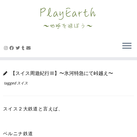
Skip
to
content
【スイス周遊紀行Ⅲ】〜氷河特急にて峠越え〜
tagged
スイス
スイス２大鉄道と言えば、
ベルニナ鉄道