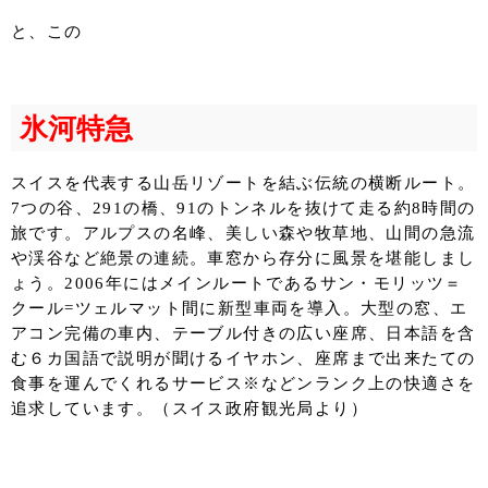
と、この
氷河特急
スイスを代表する山岳リゾートを結ぶ伝統の横断ルート。
7つの谷、291の橋、91のトンネルを抜けて走る約8時間の
旅です。アルプスの名峰、美しい森や牧草地、山間の急流
や渓谷など絶景の連続。車窓から存分に風景を堪能しまし
ょう。2006年にはメインルートであるサン・モリッツ＝
クール=ツェルマット間に新型車両を導入。大型の窓、エ
アコン完備の車内、テーブル付きの広い座席、日本語を含
む６カ国語で説明が聞けるイヤホン、座席まで出来たての
食事を運んでくれるサービス※などンランク上の快適さを
追求しています。（スイス政府観光局より）