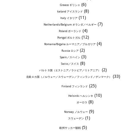
(6)
Greece ギリシャ
(8)
Iceland アイスランド
(11)
Italy イタリア
(7)
Netherlands/Belgium オランダ／ベルギー
(4)
Poland ポーランド
(12)
Portgal ポルトガル
(4)
Romania/Brgalia ルーマニア／ブルガリア
(2)
Russia ロシア
(3)
Spain／スペイン
(8)
Swiss／スイス
(2)
バルト３国（エストニア／ラトビア／リトアニア）
(33)
北欧４カ国（ノルウェー／スウェーデン／フィンランド／デンマーク）
(25)
Finland フィンランド
(10)
Helsinki ヘルシンキ
(8)
オーロラ
(9)
Norway ノルウェー
(1)
スウェーデン
(5)
欧州サッカー観戦