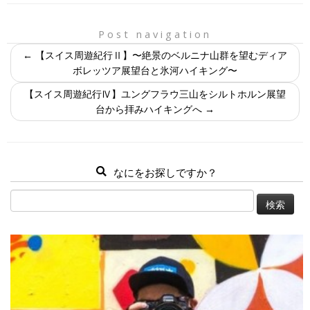
Post navigation
←
【スイス周遊紀行Ⅱ】〜絶景のベルニナ山群を望むディア
ボレッツア展望台と氷河ハイキング〜
【スイス周遊紀行Ⅳ】ユングフラウ三山をシルトホルン展望
台から拝みハイキングへ
→
なにをお探しですか？
検
索: