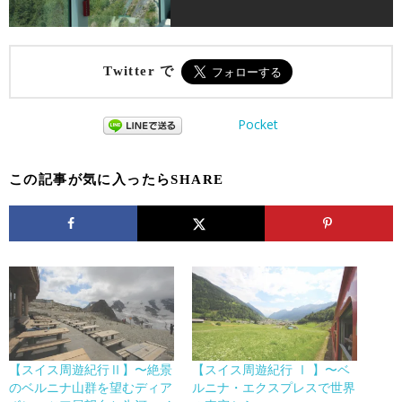
Twitter で
Pocket
この記事が気に入ったらSHARE
【スイス周遊紀行Ⅱ】〜絶景
【スイス周遊紀行 Ⅰ 】〜ベ
のベルニナ山群を望むディア
ルニナ・エクスプレスで世界