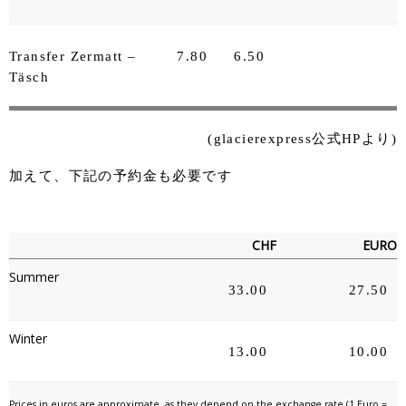
Transfer Zermatt –
7.80
6.50
Täsch
(glacierexpress公式HPより)
加えて、下記の予約金も必要です
CHF
EURO
Summer
33.00
27.50
Winter
13.00
10.00
Prices in euros are approximate, as they depend on the exchange rate (1 Euro =