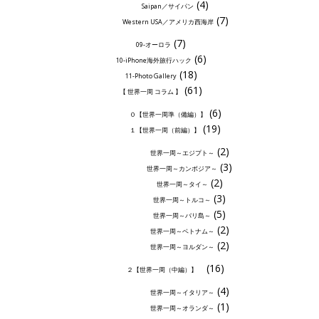
(4)
Saipan／サイパン
(7)
Western USA／アメリカ西海岸
(7)
09-オーロラ
(6)
10-iPhone海外旅行ハック
(18)
11-Photo Gallery
(61)
【 世界一周 コラム 】
(6)
０【世界一周準（備編）】
(19)
１【世界一周（前編）】
(2)
世界一周～エジプト～
(3)
世界一周～カンボジア～
(2)
世界一周～タイ～
(3)
世界一周～トルコ～
(5)
世界一周～バリ島～
(2)
世界一周～ベトナム～
(2)
世界一周～ヨルダン～
(16)
２【世界一周（中編）】
(4)
世界一周～イタリア～
(1)
世界一周～オランダ～