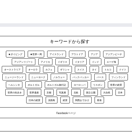
キーワードから探す
★ダイビング
★世界一周
アイスランド
アウトドア
アジア
アジアンビーチ
アジアンリゾート
アメリカ
イギリス
イタリア
インド
エーゲ海
オーストラリア
オーロラ
カフェ
ギリシャ
スイス
タイ
トルコ
ドイツ
ニュージーランド
ニューヨーク
ノルウェー
バックパッカー
パース
フィンランド
ヘルシンキ
ポルトガル
ポルトガル旅行記
ヨーロッパ
リスボン
世界の絶景
世界の街歩き
世界遺産
京都
写真展
北欧
国立公園
大自然
日本
日本の絶景
淡路島
絶景
関西おでかけ
香港
Facebookページ