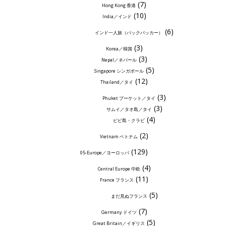
(7)
Hong Kong 香港
(10)
India／インド
(6)
インド一人旅（バックパッカー）
(3)
Korea／韓国
(3)
Nepal／ネパール
(5)
Singapore シンガポール
(12)
Thailand／タイ
(3)
Phuket プーケット／タイ
(3)
サムイ／タオ島／タイ
(4)
ピピ島・クラビ
(2)
Vietnam ベトナム
(129)
05-Europe／ヨーロッパ
(4)
Central Europe 中欧
(11)
France フランス
(5)
まだ見ぬフランス
(7)
Germany ドイツ
(5)
Great Britain／イギリス