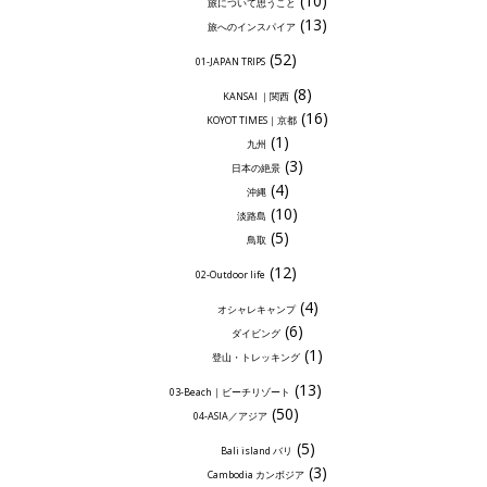
(10)
旅について思うこと
(13)
旅へのインスパイア
(52)
01-JAPAN TRIPS
(8)
KANSAI ｜関西
(16)
KOYOT TIMES｜京都
(1)
九州
(3)
日本の絶景
(4)
沖縄
(10)
淡路島
(5)
鳥取
(12)
02-Outdoor life
(4)
オシャレキャンプ
(6)
ダイビング
(1)
登山・トレッキング
(13)
03-Beach｜ビーチリゾート
(50)
04-ASIA／アジア
(5)
Bali island バリ
(3)
Cambodia カンボジア