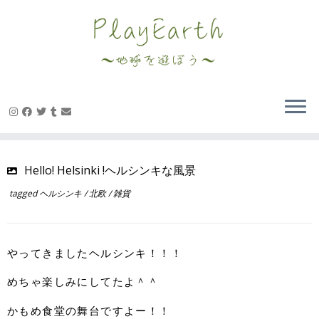
Skip
to
content
Hello! Helsinki !ヘルシンキな風景
tagged
ヘルシンキ
/
北欧
/
雑貨
やってきましたヘルシンキ！！！
めちゃ楽しみにしてたよ＾＾
かもめ食堂の舞台ですよー！！