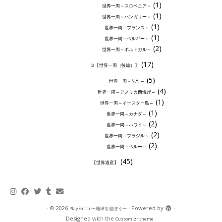
(1)
世界一周～スロベニア～
(1)
世界一周～ハンガリー～
(1)
世界一周～フランス～
(1)
世界一周～ベルギー～
(2)
世界一周～ポルトガル～
(17)
３【世界一周（後編）】
(5)
世界一周～N.Y. ～
(4)
世界一周～アメリカ西海岸～
(1)
世界一周～イースター島～
(1)
世界一周～カナダ～
(2)
世界一周～ハワイ～
(2)
世界一周～ブラジル～
(2)
世界一周～ペルー～
(45)
【世界遺産】
·
© 2026
·
Powered by
·
PlayEarth 〜地球を遊ぼう〜
Designed with the
·
Customizr theme