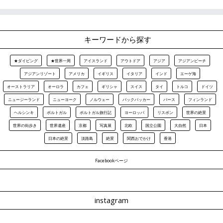
キーワードから探す
★ダイビング
★世界一周
アイスランド
アウトドア
アジア
アジアンビーチ
アジアンリゾート
アメリカ
イギリス
イタリア
インド
エーゲ海
オーストラリア
オーロラ
カフェ
ギリシャ
スイス
タイ
トルコ
ドイツ
ニュージーランド
ニューヨーク
ノルウェー
バックパッカー
パース
フィンランド
ヘルシンキ
ポルトガル
ポルトガル旅行記
ヨーロッパ
リスボン
世界の絶景
世界の街歩き
世界遺産
京都
写真展
北欧
国立公園
大自然
日本
日本の絶景
淡路島
絶景
関西おでかけ
香港
Facebookページ
instagram