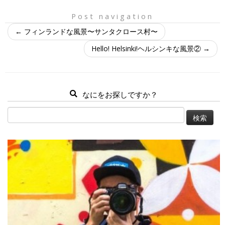
Post navigation
←
フィンランドな風景〜サンタクロース村〜
Hello! Helsinki!ヘルシンキな風景②
→
なにをお探しですか？
検
索: