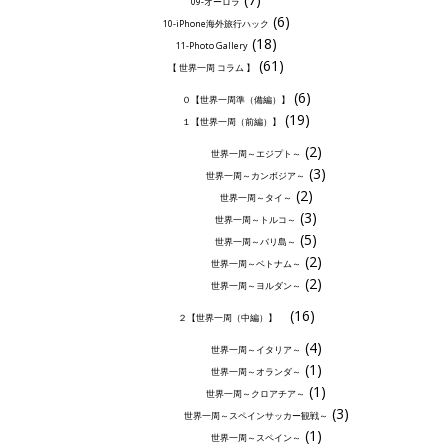
09-オーロラ
(6)
10-iPhone海外旅行ハック
(18)
11-Photo Gallery
(61)
【 世界一周 コラム 】
(6)
０【世界一周準（備編）】
(19)
１【世界一周（前編）】
(2)
世界一周～エジプト～
(3)
世界一周～カンボジア～
(2)
世界一周～タイ～
(3)
世界一周～トルコ～
(5)
世界一周～バリ島～
(2)
世界一周～ベトナム～
(2)
世界一周～ヨルダン～
(16)
２【世界一周（中編）】
(4)
世界一周～イタリア～
(1)
世界一周～オランダ～
(1)
世界一周～クロアチア～
(3)
世界一周～スペインサッカー観戦～
(1)
世界一周～スペイン～