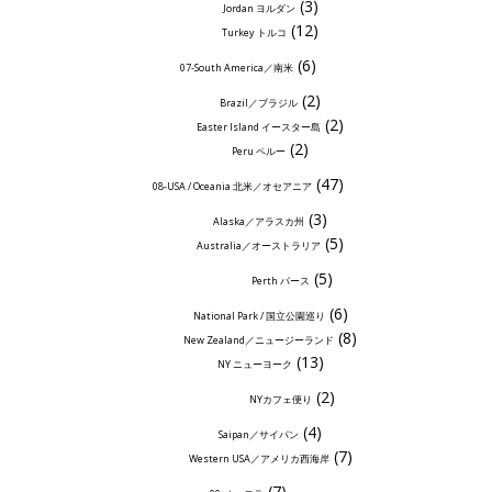
(3)
Jordan ヨルダン
(12)
Turkey トルコ
(6)
07-South America／南米
(2)
Brazil／ブラジル
(2)
Easter Island イースター島
(2)
Peru ペルー
(47)
08-USA / Oceania 北米／オセアニア
(3)
Alaska／アラスカ州
(5)
Australia／オーストラリア
(5)
Perth パース
(6)
National Park / 国立公園巡り
(8)
New Zealand／ニュージーランド
(13)
NY ニューヨーク
(2)
NYカフェ便り
(4)
Saipan／サイパン
(7)
Western USA／アメリカ西海岸
(7)