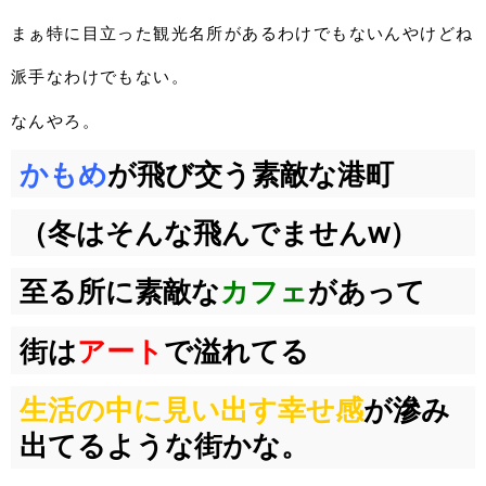
まぁ特に目立った観光名所があるわけでもないんやけどね
派手なわけでもない。
なんやろ。
かもめ
が飛び交う素敵な港町
（冬はそんな飛んでませんw）
至る所に素敵な
カフェ
があって
街は
アート
で溢れてる
生活の中に見い出す幸せ感
が滲み
出てるような街かな。