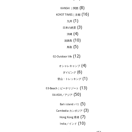
(8)
KANSAI ｜関西
(16)
KOYOT TIMES｜京都
(1)
九州
(3)
日本の絶景
(4)
沖縄
(10)
淡路島
(5)
鳥取
(12)
02-Outdoor life
(4)
オシャレキャンプ
(6)
ダイビング
(1)
登山・トレッキング
(13)
03-Beach｜ビーチリゾート
(50)
04-ASIA／アジア
(5)
Bali island バリ
(3)
Cambodia カンボジア
(7)
Hong Kong 香港
(10)
India／インド