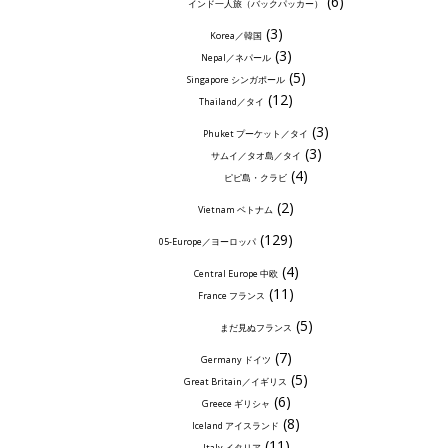
(6)
インド一人旅（バックパッカー）
(3)
Korea／韓国
(3)
Nepal／ネパール
(5)
Singapore シンガポール
(12)
Thailand／タイ
(3)
Phuket プーケット／タイ
(3)
サムイ／タオ島／タイ
(4)
ピピ島・クラビ
(2)
Vietnam ベトナム
(129)
05-Europe／ヨーロッパ
(4)
Central Europe 中欧
(11)
France フランス
(5)
まだ見ぬフランス
(7)
Germany ドイツ
(5)
Great Britain／イギリス
(6)
Greece ギリシャ
(8)
Iceland アイスランド
(11)
Italy イタリア