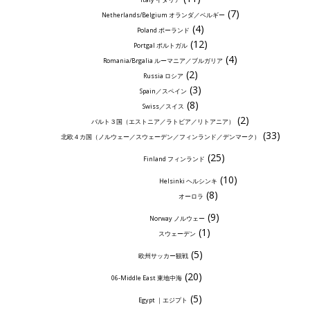
(7)
Netherlands/Belgium オランダ／ベルギー
(4)
Poland ポーランド
(12)
Portgal ポルトガル
(4)
Romania/Brgalia ルーマニア／ブルガリア
(2)
Russia ロシア
(3)
Spain／スペイン
(8)
Swiss／スイス
(2)
バルト３国（エストニア／ラトビア／リトアニア）
(33)
北欧４カ国（ノルウェー／スウェーデン／フィンランド／デンマーク）
(25)
Finland フィンランド
(10)
Helsinki ヘルシンキ
(8)
オーロラ
(9)
Norway ノルウェー
(1)
スウェーデン
(5)
欧州サッカー観戦
(20)
06-Middle East 東地中海
(5)
Egypt ｜エジプト