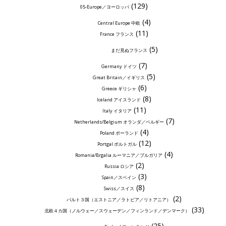
(129)
05-Europe／ヨーロッパ
(4)
Central Europe 中欧
(11)
France フランス
(5)
まだ見ぬフランス
(7)
Germany ドイツ
(5)
Great Britain／イギリス
(6)
Greece ギリシャ
(8)
Iceland アイスランド
(11)
Italy イタリア
(7)
Netherlands/Belgium オランダ／ベルギー
(4)
Poland ポーランド
(12)
Portgal ポルトガル
(4)
Romania/Brgalia ルーマニア／ブルガリア
(2)
Russia ロシア
(3)
Spain／スペイン
(8)
Swiss／スイス
(2)
バルト３国（エストニア／ラトビア／リトアニア）
(33)
北欧４カ国（ノルウェー／スウェーデン／フィンランド／デンマーク）
(25)