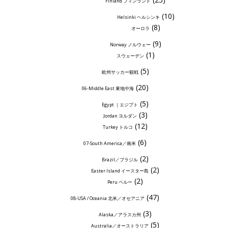
Finland フィンランド
(10)
Helsinki ヘルシンキ
(8)
オーロラ
(9)
Norway ノルウェー
(1)
スウェーデン
(5)
欧州サッカー観戦
(20)
06-Middle East 東地中海
(5)
Egypt ｜エジプト
(3)
Jordan ヨルダン
(12)
Turkey トルコ
(6)
07-South America／南米
(2)
Brazil／ブラジル
(2)
Easter Island イースター島
(2)
Peru ペルー
(47)
08-USA / Oceania 北米／オセアニア
(3)
Alaska／アラスカ州
(5)
Australia／オーストラリア