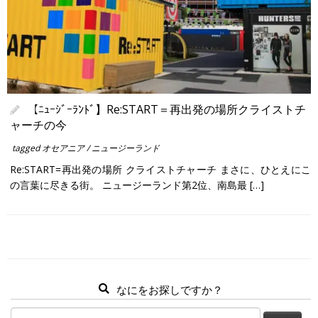
【ﾆｭｰｼﾞｰﾗﾝﾄﾞ】Re:START＝再出発の場所クライストチ
ャーチの今
tagged
オセアニア
/
ニュージーランド
Re:START=再出発の場所 クライストチャーチ まさに、ひとえにこ
の言葉に尽きる街。 ニュージーランド第2位、南島最 […]
なにをお探しですか？
検