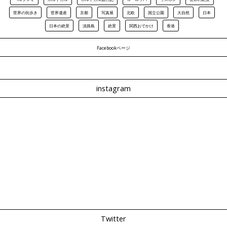
世界の街歩き
世界遺産
京都
写真展
北欧
国立公園
大自然
日本
日本の絶景
淡路島
絶景
関西おでかけ
香港
Facebookページ
instagram
Twitter