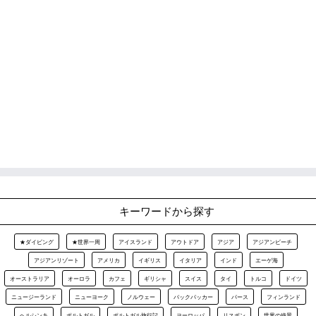
キーワードから探す
★ダイビング
★世界一周
アイスランド
アウトドア
アジア
アジアンビーチ
アジアンリゾート
アメリカ
イギリス
イタリア
インド
エーゲ海
オーストラリア
オーロラ
カフェ
ギリシャ
スイス
タイ
トルコ
ドイツ
ニュージーランド
ニューヨーク
ノルウェー
バックパッカー
パース
フィンランド
ヘルシンキ
ポルトガル
ポルトガル旅行記
ヨーロッパ
リスボン
世界の絶景