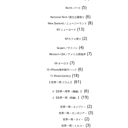
(5)
Perth パース
(6)
National Park / 国立公園巡り
(8)
New Zealand／ニュージーランド
(13)
NY ニューヨーク
(2)
NYカフェ便り
(4)
Saipan／サイパン
(7)
Western USA／アメリカ西海岸
(7)
09-オーロラ
(6)
10-iPhone海外旅行ハック
(18)
11-Photo Gallery
(61)
【 世界一周 コラム 】
(6)
０【世界一周準（備編）】
(19)
１【世界一周（前編）】
(2)
世界一周～エジプト～
(3)
世界一周～カンボジア～
(2)
世界一周～タイ～
(3)
世界一周～トルコ～