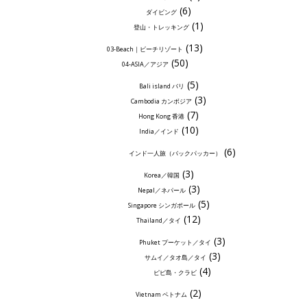
(6)
ダイビング
(1)
登山・トレッキング
(13)
03-Beach｜ビーチリゾート
(50)
04-ASIA／アジア
(5)
Bali island バリ
(3)
Cambodia カンボジア
(7)
Hong Kong 香港
(10)
India／インド
(6)
インド一人旅（バックパッカー）
(3)
Korea／韓国
(3)
Nepal／ネパール
(5)
Singapore シンガポール
(12)
Thailand／タイ
(3)
Phuket プーケット／タイ
(3)
サムイ／タオ島／タイ
(4)
ピピ島・クラビ
(2)
Vietnam ベトナム