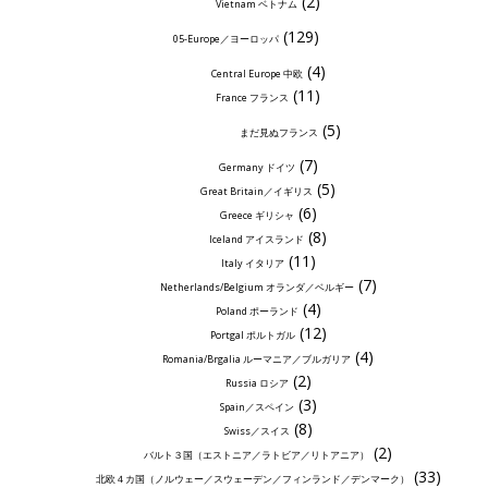
(2)
Vietnam ベトナム
(129)
05-Europe／ヨーロッパ
(4)
Central Europe 中欧
(11)
France フランス
(5)
まだ見ぬフランス
(7)
Germany ドイツ
(5)
Great Britain／イギリス
(6)
Greece ギリシャ
(8)
Iceland アイスランド
(11)
Italy イタリア
(7)
Netherlands/Belgium オランダ／ベルギー
(4)
Poland ポーランド
(12)
Portgal ポルトガル
(4)
Romania/Brgalia ルーマニア／ブルガリア
(2)
Russia ロシア
(3)
Spain／スペイン
(8)
Swiss／スイス
(2)
バルト３国（エストニア／ラトビア／リトアニア）
(33)
北欧４カ国（ノルウェー／スウェーデン／フィンランド／デンマーク）