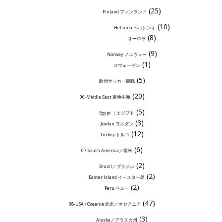
(25)
Finland フィンランド
(10)
Helsinki ヘルシンキ
(8)
オーロラ
(9)
Norway ノルウェー
(1)
スウェーデン
(5)
欧州サッカー観戦
(20)
06-Middle East 東地中海
(5)
Egypt ｜エジプト
(3)
Jordan ヨルダン
(12)
Turkey トルコ
(6)
07-South America／南米
(2)
Brazil／ブラジル
(2)
Easter Island イースター島
(2)
Peru ペルー
(47)
08-USA / Oceania 北米／オセアニア
(3)
Alaska／アラスカ州