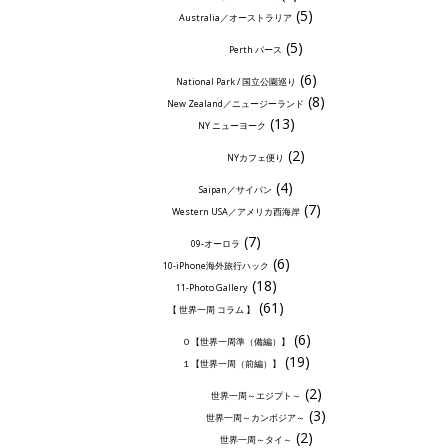
(5)
Australia／オーストラリア
(5)
Perth パース
(6)
National Park / 国立公園巡り
(8)
New Zealand／ニュージーランド
(13)
NY ニューヨーク
(2)
NYカフェ便り
(4)
Saipan／サイパン
(7)
Western USA／アメリカ西海岸
(7)
09-オーロラ
(6)
10-iPhone海外旅行ハック
(18)
11-Photo Gallery
(61)
【 世界一周 コラム 】
(6)
０【世界一周準（備編）】
(19)
１【世界一周（前編）】
(2)
世界一周～エジプト～
(3)
世界一周～カンボジア～
(2)
世界一周～タイ～