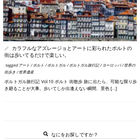
カラフルなアズレージョとアートに彩られたポルトの
街は歩いてるだけで楽しい。
tagged
アート
/
ポルト
/
ポルトガル
/
ポルトガル旅行記
/
ヨーロッパ
/
世界の
街歩き
/
世界遺産
ポルトガル旅行記 Vol.10 ポルト 街散歩 旅に出たら、可能な限り歩
き廻ることが大事。歩いてしか出逢えない瞬間、景色 […]
なにをお探しですか？