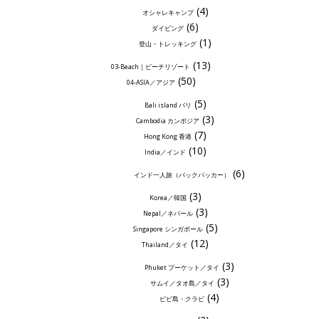
(4)
オシャレキャンプ
(6)
ダイビング
(1)
登山・トレッキング
(13)
03-Beach｜ビーチリゾート
(50)
04-ASIA／アジア
(5)
Bali island バリ
(3)
Cambodia カンボジア
(7)
Hong Kong 香港
(10)
India／インド
(6)
インド一人旅（バックパッカー）
(3)
Korea／韓国
(3)
Nepal／ネパール
(5)
Singapore シンガポール
(12)
Thailand／タイ
(3)
Phuket プーケット／タイ
(3)
サムイ／タオ島／タイ
(4)
ピピ島・クラビ