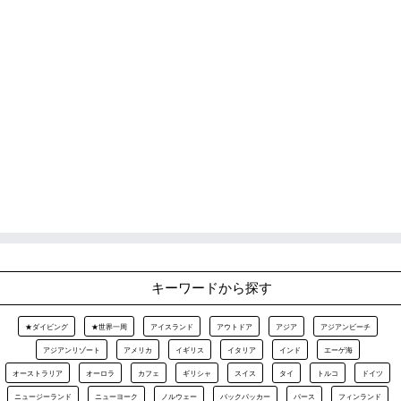
キーワードから探す
★ダイビング
★世界一周
アイスランド
アウトドア
アジア
アジアンビーチ
アジアンリゾート
アメリカ
イギリス
イタリア
インド
エーゲ海
オーストラリア
オーロラ
カフェ
ギリシャ
スイス
タイ
トルコ
ドイツ
ニュージーランド
ニューヨーク
ノルウェー
バックパッカー
パース
フィンランド