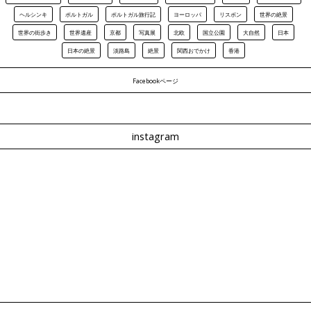
ヘルシンキ
ポルトガル
ポルトガル旅行記
ヨーロッパ
リスボン
世界の絶景
世界の街歩き
世界遺産
京都
写真展
北欧
国立公園
大自然
日本
日本の絶景
淡路島
絶景
関西おでかけ
香港
Facebookページ
instagram