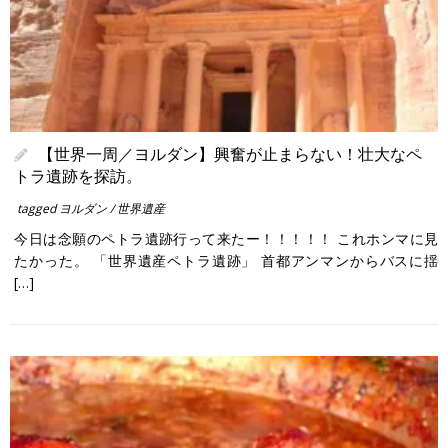
【世界一周／ヨルダン】興奮が止まらない！壮大なペ
トラ遺跡を探訪。
tagged
ヨルダン
/
世界遺産
今日は念願のペトラ遺跡行って来たー！！！！！ これホンマに見
たかった。 「世界遺産ペトラ遺跡」 首都アンマンからバスに揺
[…]