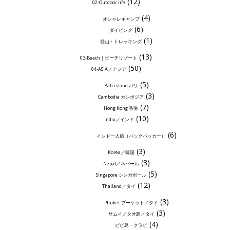
(12)
02-Outdoor life
(4)
オシャレキャンプ
(6)
ダイビング
(1)
登山・トレッキング
(13)
03-Beach｜ビーチリゾート
(50)
04-ASIA／アジア
(5)
Bali island バリ
(3)
Cambodia カンボジア
(7)
Hong Kong 香港
(10)
India／インド
(6)
インド一人旅（バックパッカー）
(3)
Korea／韓国
(3)
Nepal／ネパール
(5)
Singapore シンガポール
(12)
Thailand／タイ
(3)
Phuket プーケット／タイ
(3)
サムイ／タオ島／タイ
(4)
ピピ島・クラビ