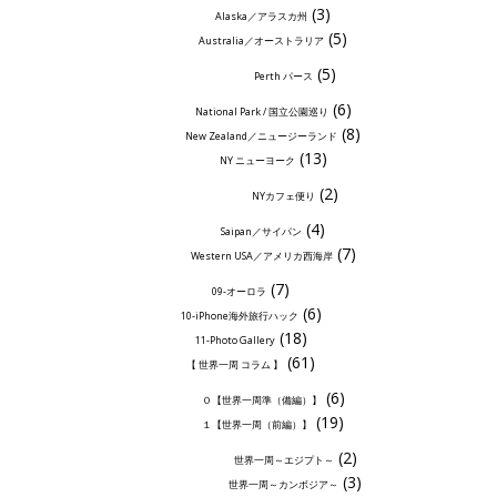
(3)
Alaska／アラスカ州
(5)
Australia／オーストラリア
(5)
Perth パース
(6)
National Park / 国立公園巡り
(8)
New Zealand／ニュージーランド
(13)
NY ニューヨーク
(2)
NYカフェ便り
(4)
Saipan／サイパン
(7)
Western USA／アメリカ西海岸
(7)
09-オーロラ
(6)
10-iPhone海外旅行ハック
(18)
11-Photo Gallery
(61)
【 世界一周 コラム 】
(6)
０【世界一周準（備編）】
(19)
１【世界一周（前編）】
(2)
世界一周～エジプト～
(3)
世界一周～カンボジア～